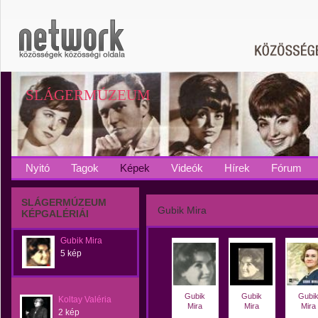
SLÁGERMÚZEUM
Nyitó
Tagok
Képek
Videók
Hírek
Fórum
SLÁGERMÚZEUM
Gubik Mira
KÉPGALÉRIÁI
Gubik Mira
5 kép
Gubik
Gubik
Gubi
Koltay Valéria
Mira
Mira
Mira
2 kép