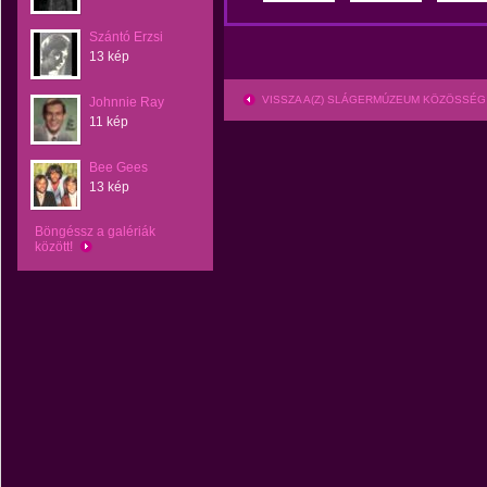
Szántó Erzsi
13 kép
VISSZA A(Z) SLÁGERMÚZEUM KÖZÖSSÉG
Johnnie Ray
11 kép
Bee Gees
13 kép
Böngéssz a galériák
között!