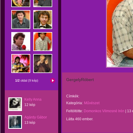
GergelyRóbert
1/2
oldal (9 kép)
Címkék:
Kelly Anna
Kategória:
Művészet
12 kép
Feltöltötte:
Domonkos Vilmosné Irén
|
13 
Agárdy Gábor
Látta 460 ember.
13 kép