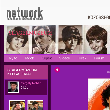
SLÁGERMÚZEUM
Nyitó
Tagok
Képek
Videók
Hírek
Fórum
SLÁGERMÚZEUM
Di
KÉPGALÉRIÁI
Gergely Róbert
9 kép