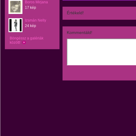
Boros Mirjana
17 kép
Értékeld!
Izsmán Nelly
24 kép
Kommentáld!
Böngéssz a galériák
között!