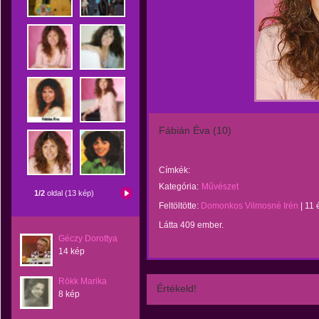
Fábián Éva (10)
Címkék:
Kategória:
Művészet
1/2
oldal (13 kép)
Feltöltötte:
Domonkos Vilmosné Irén
|
11 
Látta 409 ember.
Géczy Dorottya
14 kép
Rökk Marika
Értékeld!
8 kép