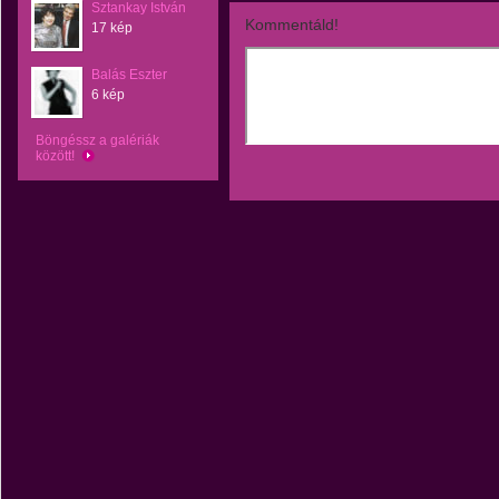
Sztankay István
Kommentáld!
17 kép
Balás Eszter
6 kép
Böngéssz a galériák
között!