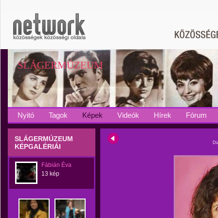
SLÁGERMÚZEUM
Nyitó
Tagok
Képek
Videók
Hírek
Fórum
SLÁGERMÚZEUM
Di
KÉPGALÉRIÁI
Fábián Éva
13 kép