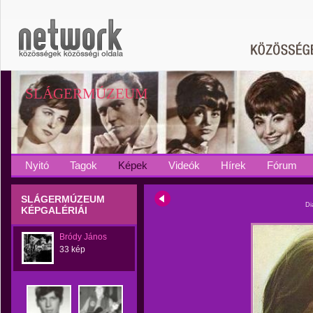
SLÁGERMÚZEUM
Nyitó
Tagok
Képek
Videók
Hírek
Fórum
SLÁGERMÚZEUM
Di
KÉPGALÉRIÁI
Bródy János
33 kép