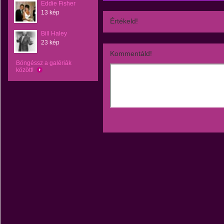
Eddie Fisher
13 kép
Értékeld!
Bill Haley
23 kép
Kommentáld!
Böngéssz a galériák
között!