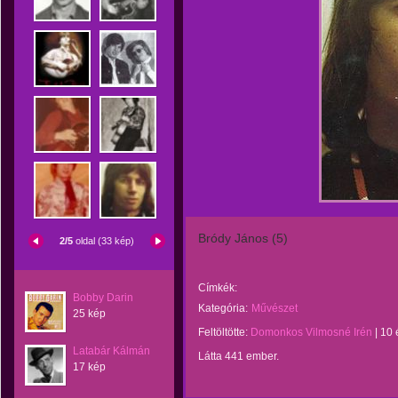
Bródy János (5)
2/5
oldal (33 kép)
Címkék:
Bobby Darin
Kategória:
Művészet
25 kép
Feltöltötte:
Domonkos Vilmosné Irén
|
10 
Latabár Kálmán
Látta 441 ember.
17 kép