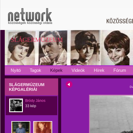
SLÁGERMÚZEUM
Nyitó
Tagok
Képek
Videók
Hírek
Fórum
SLÁGERMÚZEUM
Di
KÉPGALÉRIÁI
Bródy János
33 kép