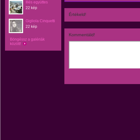
Illés együttes
22 kép
Értékeld!
Gigliola Cinquetti
22 kép
Kommentáld!
Böngéssz a galériák
között!