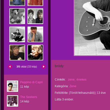
bródy
3/5
oldal (33 kép)
Címkék:
zene
énekes
Peppino di Capri
Kategória:
Zene
11 kép
Feltöltötte:
[Törölt felhasználó]
|
13 éve
The Seekers
Látta 3 ember.
14 kép