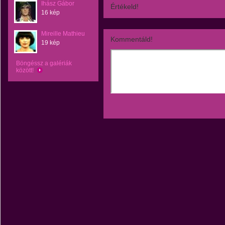
Ihász Gábor
Értékeld!
16 kép
Mireille Mathieu
Kommentáld!
19 kép
Böngéssz a galériák
között!