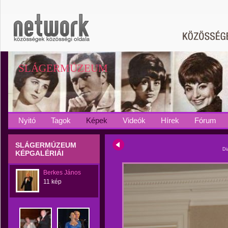
SLÁGERMÚZEUM
Nyitó
Tagok
Képek
Videók
Hírek
Fórum
SLÁGERMÚZEUM
Di
KÉPGALÉRIÁI
Berkes János
11 kép