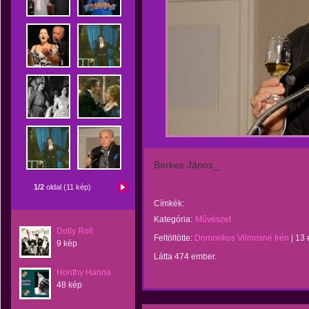
Berkes János_
1/2
oldal (11 kép)
Címkék:
Kategória:
Művészet
Dolly Roll
Feltöltötte:
Domonkos Vilmosné Irén
|
13 
9 kép
Látta 474 ember.
Honthy Hanna
48 kép