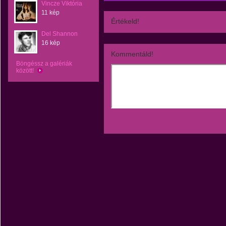
Vincze Viktória
11 kép
Értékeld!
Del Shannon
16 kép
Kommentáld!
Böngéssz a galériák
között!