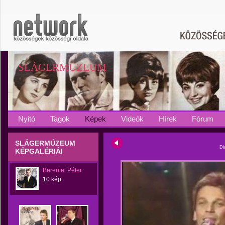
SLÁGERMÚZEUM
Nyitó
Tagok
Képek
Videók
Hírek
Fórum
SLÁGERMÚZEUM
Di
KÉPGALÉRIÁI
Berentei Péter
10 kép