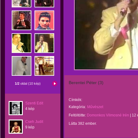
Berentei Péter (3)
1/2
oldal (10 kép)
Címkék:
Szenti Edit
Kategória:
Művészet
4 kép
Feltöltötte:
Domonkos Vilmosné Irén
|
12 
Cseh Judit
Látta 382 ember.
9 kép