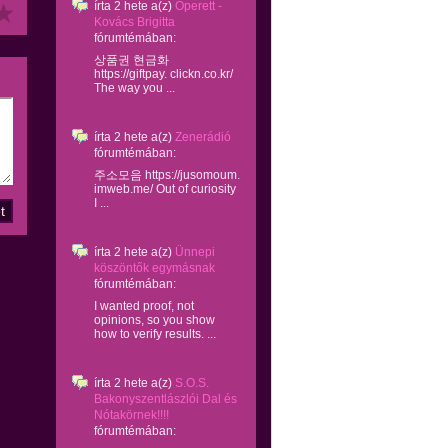
írta
2 hete
a(z)
Operett -
Kovács Brigitta
fórumtémában:
상품권 현금화
https://giftpay. clickn.co.kr/
The way you ...
írta
2 hete
a(z)
Zenerádió
fórumtémában:
주소모음 https://jusomoum.
imweb.me/ Out of curiosity
I ...
írta
2 hete
a(z)
Ünnepi
köszöntők egymásnak
fórumtémában:
I wanted proof, not
opinions, so you show
how to verify results. ...
írta
2 hete
a(z)
S.O.S.
Bakonyszentlászlói Dal és
Nótakörnek!!!!
fórumtémában: