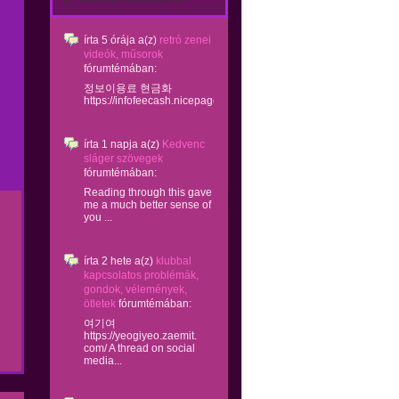
írta
5 órája
a(z)
retró zenei
videók, műsorok
fórumtémában:
정보이용료 현금화
https://infofeecash.nicepage...
írta
1 napja
a(z)
Kedvenc
sláger szövegek
fórumtémában:
Reading through this gave
me a much better sense of
you ...
írta
2 hete
a(z)
klubbal
kapcsolatos problémák,
gondok, vélemények,
ötletek
fórumtémában:
여기여
https://yeogiyeo.zaemit.
com/ A thread on social
media...