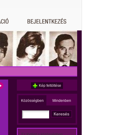
Kép feltöltése
Közösségben
Mindenben
Ez történt a közösségben: