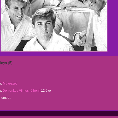
oys (5)
a:
Művészet
te:
Domonkos Vilmosné Irén
|
12 éve
2 ember.