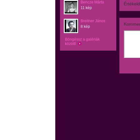
Bencze Márta
Értékeld
11 kép
Breitner János
Kommen
8 kép
Böngéssz a galériák
között!