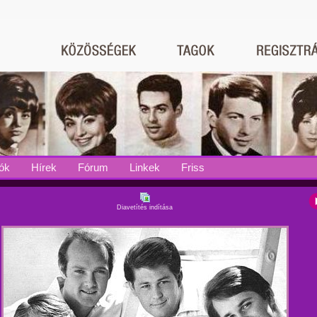
ók
Hírek
Fórum
Linkek
Friss
Diavetítés indítása