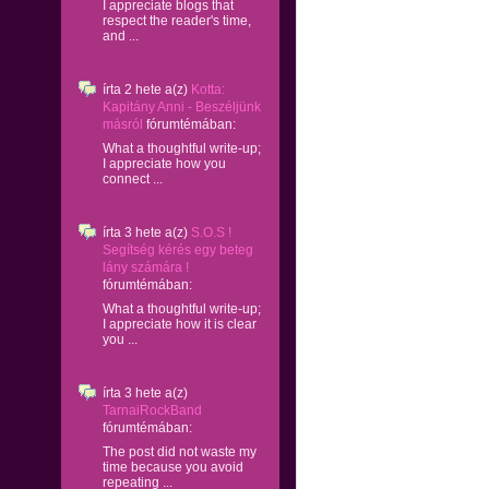
I appreciate blogs that
respect the reader's time,
and ...
írta
2 hete
a(z)
Kotta:
Kapitány Anni - Beszéljünk
másról
fórumtémában:
What a thoughtful write-up;
I appreciate how you
connect ...
írta
3 hete
a(z)
S.O.S !
Segítség kérés egy beteg
lány számára !
fórumtémában:
What a thoughtful write-up;
I appreciate how it is clear
you ...
írta
3 hete
a(z)
TarnaiRockBand
fórumtémában:
The post did not waste my
time because you avoid
repeating ...