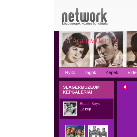
SLÁGERMÚZEUM
Nyitó
Tagok
Képek
Vide
SLÁGERMÚZEUM
KÉPGALÉRIÁI
Beach Boys
12 kép