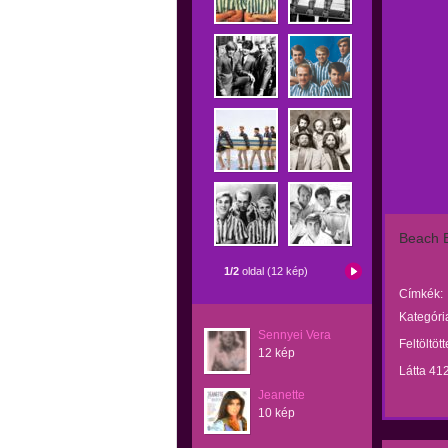
Beach B
1/2
oldal (12 kép)
Címkék:
Kategóri
Sennyei Vera
Feltöltöt
12 kép
Látta 41
Jeanette
10 kép