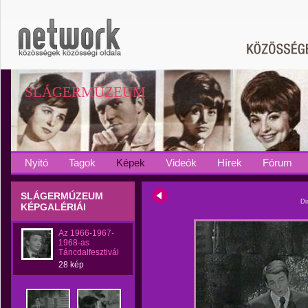
SLÁGERMÚZEUM
Nyitó
Tagok
Képek
Videók
Hírek
Fórum
SLÁGERMÚZEUM
Di
KÉPGALÉRIÁI
Az 1966-1967-
1968-as
Táncdalfesztivál
28 kép