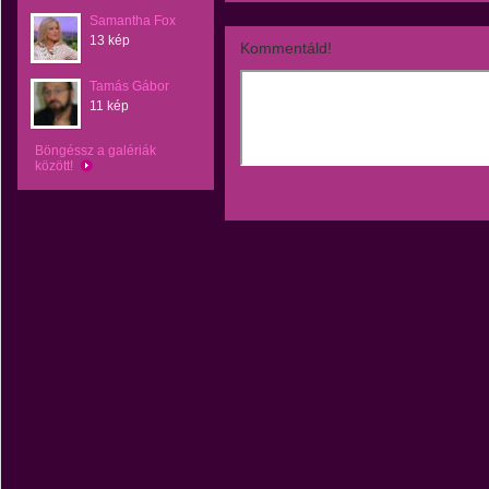
Samantha Fox
13 kép
Kommentáld!
Tamás Gábor
11 kép
Böngéssz a galériák
között!