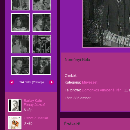
Neményi Béla
Címkék:
3/4
oldal (28 kép)
Kategória:
Művészet
Feltöltötte:
Domonkos Vilmosné Irén
|
11 
Látta 386 ember.
Barlay Kató -
Fónay József
6 kép
Oszvald Marika
0 kép
Értékeld!