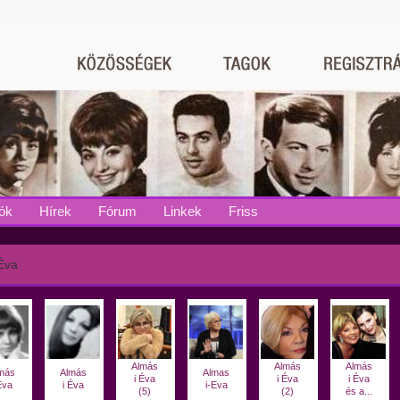
ók
Hírek
Fórum
Linkek
Friss
Éva
Almás
Almás
Almás
más
Almás
Almas
i Éva
i Éva
i Éva
Éva
i Éva
i-Eva
(5)
(2)
és a...