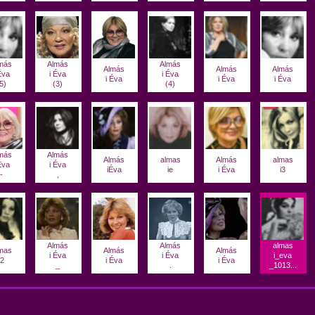
más
Almás
Almás
Almás
Almás
Almás
Éva
i Éva
i Éva
i Éva
i Éva
i Éva
5)
(3)
(4)
más
Almás
Almás
almas
Almás
almas
Éva
i Éva
iÉva
ie
i Éva
i3
-
,
Almás
Almás
almas
mas
Almás
Almás
i Éva
i Éva
i_eva
i2
i Éva
i Éva
_
.
_1013...