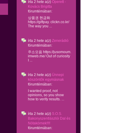
írta
2 hete
a(z)
Operett -
Kovács Brigitta
fórumtémában:
상품권 현금화
https://giftpay. clickn.co.kr/
The way you ...
írta
2 hete
a(z)
Zenerádió
fórumtémában:
주소모음 https://jusomoum.
imweb.me/ Out of curiosity
I ...
írta
2 hete
a(z)
Ünnepi
köszöntők egymásnak
fórumtémában:
I wanted proof, not
opinions, so you show
how to verify results. ...
írta
2 hete
a(z)
S.O.S.
Bakonyszentlászlói Dal és
Nótakörnek!!!!
fórumtémában: