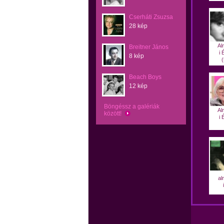
Cserháti Zsuzsa
28 kép
Al
Breitner János
i 
8 kép
(
Beach Boys
12 kép
Böngéssz a galériák
Al
között!
i 
al