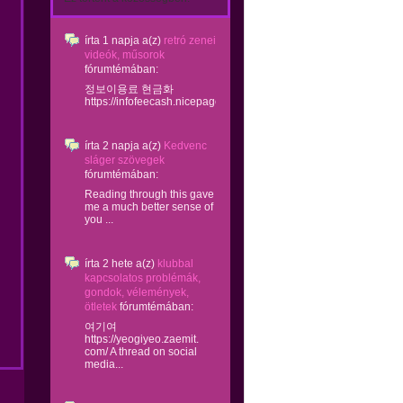
írta
1 napja
a(z)
retró zenei
videók, műsorok
fórumtémában:
정보이용료 현금화
https://infofeecash.nicepage...
írta
2 napja
a(z)
Kedvenc
sláger szövegek
fórumtémában:
Reading through this gave
me a much better sense of
you ...
írta
2 hete
a(z)
klubbal
kapcsolatos problémák,
gondok, vélemények,
ötletek
fórumtémában:
여기여
https://yeogiyeo.zaemit.
com/ A thread on social
media...