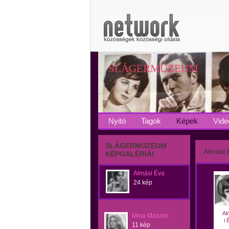
SLÁGERMÚZEUM
Nyitó
Tagok
Képek
Vide
SLÁGERMÚZEUM
Almási 
KÉPGALÉRIÁI
Almási Éva
24 kép
Al
Mina Mazzini
i 
11 kép