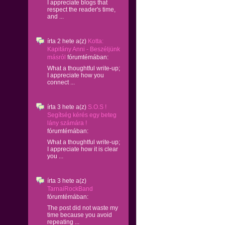
I appreciate blogs that
respect the reader's time,
and ...
írta
2 hete
a(z)
Kotta:
Kapitány Anni - Beszéljünk
másról
fórumtémában:
What a thoughtful write-up;
I appreciate how you
connect ...
írta
3 hete
a(z)
S.O.S !
Segítség kérés egy beteg
lány számára !
fórumtémában:
What a thoughtful write-up;
I appreciate how it is clear
you ...
írta
3 hete
a(z)
TarnaiRockBand
fórumtémában:
The post did not waste my
time because you avoid
repeating ...