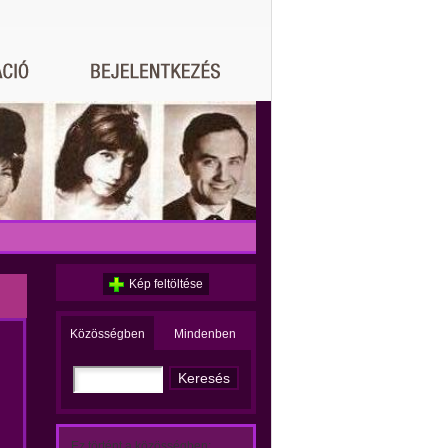
Kép feltöltése
Közösségben
Mindenben
Ez történt a közösségben: