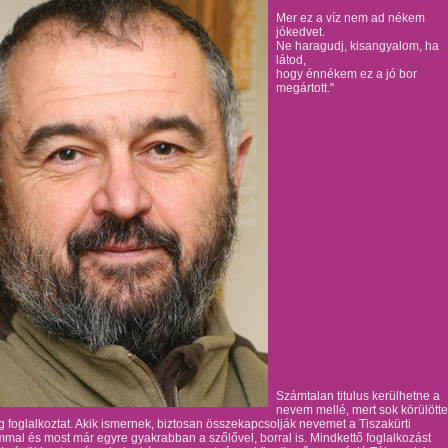
Mer ez a víz nem ad nékem
jókedvet.
Ne haragudj, kisangyalom, ha
látod,
hogy énnékem ez a jó bor
megártott."
Számtalan titulus kerülhetne a
nevem mellé, mert sok körülött
g foglalkoztat. Akik ismernek, biztosan összekapcsolják nevemet a Tiszakürti
mal és most már egyre gyakrabban a szőlővel, borral is. Mindkettő foglalkozást