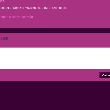
zló
gjelent a "Nemzeti Muzsika 2012 évi 1. számában.
borban a magyar igazság
táld!