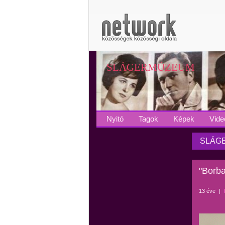
SLÁGERMÚZEUM
Nyitó
Tagok
Képek
Vide
SLÁGE
"Borb
13 éve
|