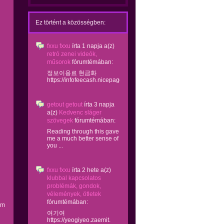
Ez történt a közösségben:
fxxu fxxu
írta
1 napja
a(z)
retró zenei videók,
műsorok
fórumtémában:
정보이용료 현금화
https://infofeecash.nicepage...
getout getout
írta
3 napja
a(z)
Kedvenc sláger
szövegek
fórumtémában:
Reading through this gave
me a much better sense of
you ...
fxxu fxxu
írta
2 hete
a(z)
klubbal kapcsolatos
problémák, gondok,
vélemények, ötletek
fórumtémában:
em
여기여
https://yeogiyeo.zaemit.