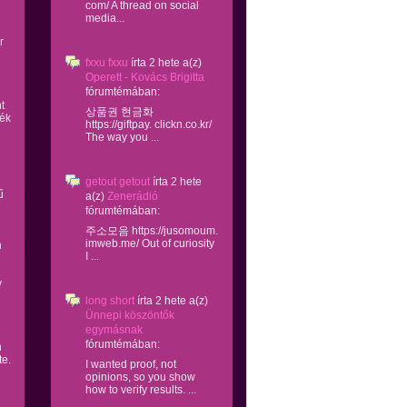
com/ A thread on social
media...
r
fxxu fxxu
írta
2 hete
a(z)
Operett - Kovács Brigitta
fórumtémában:
t
상품권 현금화
zék
https://giftpay. clickn.co.kr/
The way you ...
getout getout
írta
2 hete
ű
a(z)
Zenerádió
fórumtémában:
주소모음 https://jusomoum.
imweb.me/ Out of curiosity
n
I ...
y
long short
írta
2 hete
a(z)
Ünnepi köszöntők
egymásnak
fórumtémában:
n
te.
I wanted proof, not
opinions, so you show
how to verify results. ...