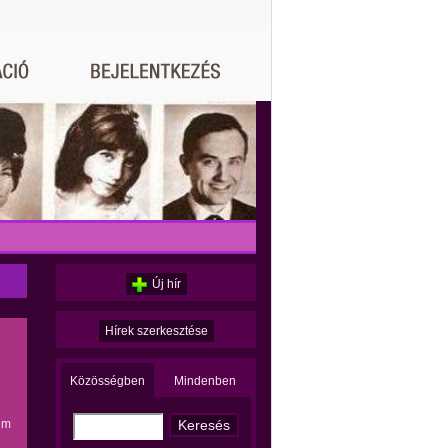
Új hír
Hírek szerkesztése
Közösségben
Mindenben
em