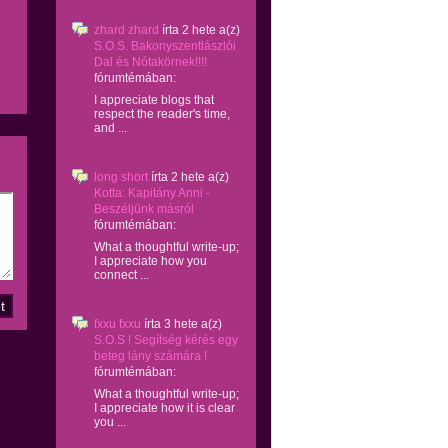
zhard zhard
írta
2 hete
a(z)
S.O.S. Bakonyszentlászlói
Dal és Nótakörnek!!!!
fórumtémában:
I appreciate blogs that
respect the reader's time,
and ...
long short
írta
2 hete
a(z)
Kotta: Kapitány Anni -
Beszéljünk másról
fórumtémában:
What a thoughtful write-up;
I appreciate how you
connect ...
fxxu fxxu
írta
3 hete
a(z)
S.O.S ! Segítség kérés egy
beteg lány számára !
fórumtémában:
What a thoughtful write-up;
I appreciate how it is clear
you ...