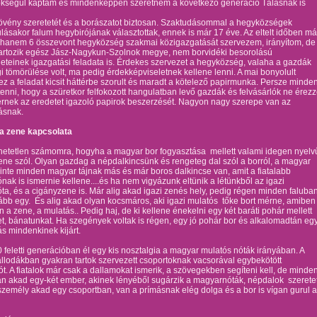
rökségül kaptam és mindenképpen szeretném a következő generáció Tálasnak is
övény szeretetét és a borászatot biztosan. Szaktudásommal a hegyközségek
ásakor falum hegybirójának választottak, ennek is már 17 éve. Az eltelt időben má
 hanem 6 összevont hegyközség szakmai közigazgatását szervezem, irányítom, de
artozik egész Jász-Nagykun-Szolnok megye, nem borvidéki besorolású
leteinek igazgatási feladata is. Érdekes szervezet a hegyközség, valaha a gazdák
 tömörülése volt, ma pedig érdekképviseletnek kellene lenni. A mai bonyolult
ez a feladat kicsit háttérbe szorult és maradt a kötelező papirmunka. Persze minden
tenni, hogy a szüretkor felfokozott hangulatban levő gazdák és felvásárlók ne érez
rnek az eredetet igazoló papirok beszerzését. Nagyon nagy szerepe van az
ásnak.
 a zene kapcsolata
hetetlen számomra, hogyha a magyar bor fogyasztása mellett valami idegen nyelv
ne szól. Olyan gazdag a népdalkincsünk és rengeteg dal szól a borról, a magyar
zinte minden magyar tájnak más és már boros dalkincse van, amit a fiatalabb
nak is ismernie kellene....és ha nem vigyázunk eltünik a létünkből az igazi
a, és a cigányzene is. Már alig akad igazi zenés hely, pedig régen minden faluba
lább egy. És alig akad olyan kocsmáros, aki igazi mulatós tőke bort mérne, amiben
 a zene, a mulatás.. Pedig haj, de ki kellene énekelni egy két baráti pohár mellett
, bánatunkat. Ha szegények voltak is régen, egy jó pohár bor és alkalomadtán eg
ás mindenkinek kijárt.
0 feletti generációban él egy kis nosztalgia a magyar mulatós nóták irányában. A
állodákban gyakran tartok szervezett csoportoknak vacsorával egybekötött
ót. A fiatalok már csak a dallamokat ismerik, a szövegekben segíteni kell, de minde
n akad egy-két ember, akinek lényéből sugárzik a magyarnóták, népdalok szerete
személy akad egy csoportban, van a prímásnak elég dolga és a bor is vígan gurul a