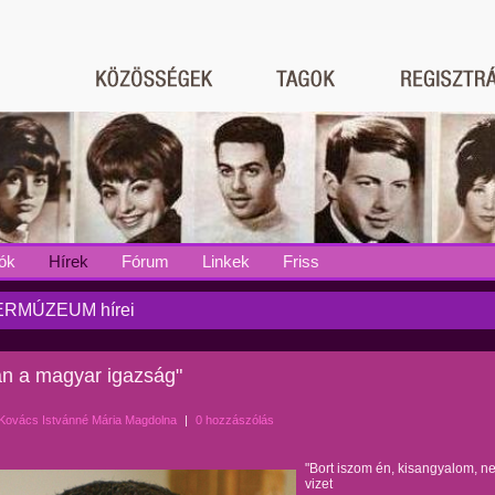
ók
Hírek
Fórum
Linkek
Friss
RMÚZEUM hírei
an a magyar igazság"
Kovács Istvánné Mária Magdolna
|
0 hozzászólás
"Bort iszom én, kisangyalom, n
vizet