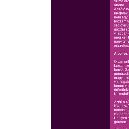
szinte ö
átadni.
A szőlő n
megalakul
nem egy,
hozzám t
szőlőterü
gazdasági
világban 
meg kell 
nagy tehe
összefog
A bor és
Olyan ért
tamtam ze
borról. S
generáció
magyarnót
volt lega
benne van
örömünket
kis mulat
Azért a 4
közeli sz
borkóstol
csoportba
Ha ilyen 
garaton.