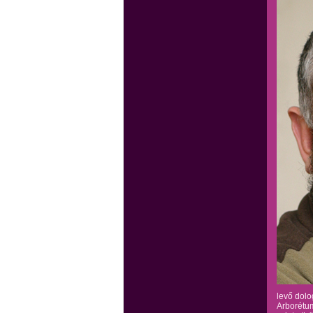
levő dolo
Arborétum