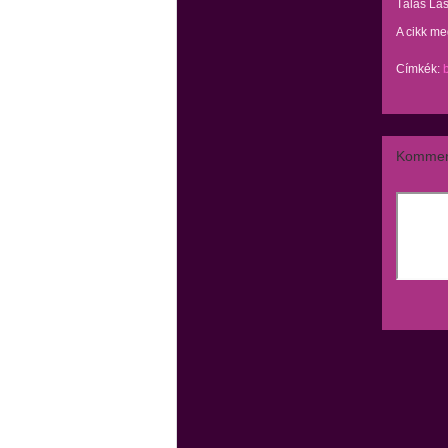
Tálas Lás
A cikk me
Címkék:
Kommen