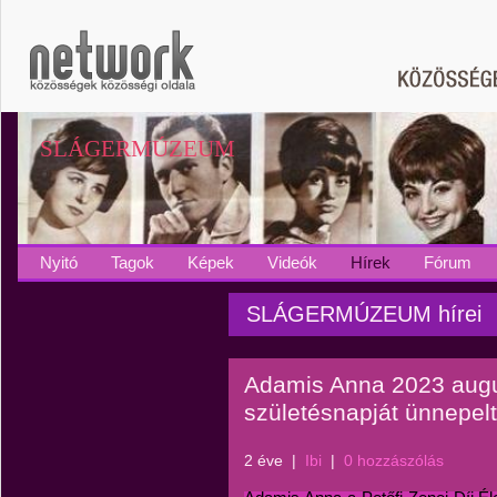
SLÁGERMÚZEUM
Nyitó
Tagok
Képek
Videók
Hírek
Fórum
SLÁGERMÚZEUM hírei
Adamis Anna 2023 augu
születésnapját ünnepel
2 éve
|
Ibi
|
0 hozzászólás