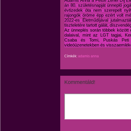
Adamis Anna a Petőfi Zenei Díj Él
án 80. születésnapját ünneplő jogás
évtizedek óta nem szerepelt nyi
rajongók öröme épp ezért volt még
2022-es Életműdíjával jutalmazt
tiszteletére tartott gálát, díszven
Az ünneplés során többek között 
dalaival, mint az LGT tagjai, Ke
Csaba és Tomi, Puskás Peti é
videóüzenetekben és visszaemlék
Címkék:
adamis anna
Kommentáld!