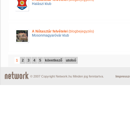
Halászi klub
A Nótasztár felvételei
(blogbejegyzés)
Mosonmagyaróvár klub
1
2
3
4
5
következő
utolsó
© 2007 Copyright Network.hu Minden jog fenntartva.
Impress