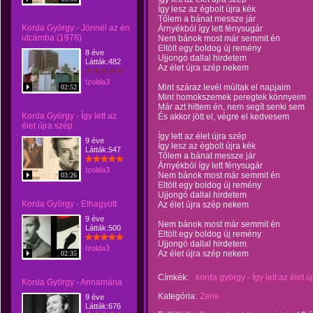
Így lesz az égbolt újra kék
Tőlem a bánat messze jár
Korda György - Jönnél az én
Árnyékból így lett fénysugár
utcámba (1978)
Nem bánok most már semmit én
Eltölt egy boldog új remény
8 éve
Ujjongó dallal hirdetem
Látták:482
Az élet újra szép nekem
Izolda3
Mint száraz levél múltak el napjaim
02:52
Mint homokszemek peregtek könnyeim
Már azt hittem én, nem segít senki sem
Korda György - Így lett az
És akkor jött el, végre el kedvesem
élet újra szép
Így lett az élet újra szép
9 éve
Így lesz az égbolt újra kék
Látták:547
Tőlem a bánat messze jár
Árnyékból így lett fénysugár
Izolda3
Nem bánok most már semmit én
03:26
Eltölt egy boldog új remény
Ujjongó dallal hirdetem
Korda György - Elhagyott
Az élet újra szép nekem
9 éve
Nem bánok most már semmit én
Látták:500
Eltölt egy boldog új remény
Ujjongó dallal hirdetem
Izolda3
Az élet újra szép nekem
02:35
Címkék:
korda györgy - Így lett az élet ú
Korda György - Annamária
Kategória:
Zene
9 éve
Látták:676