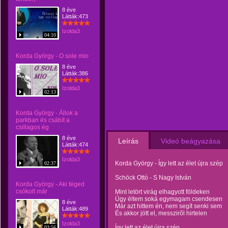
8 éve
Látták:473
Izolda3
04:10
Korda György - O sole mio
8 éve
Látták:386
Izolda3
02:13
Korda György - Állok a
parkban és csábít a
csillagos ég
8 éve
Leírás
Videó beágyazása
Látták:474
Izolda3
Korda György - Így lett az élet újra szép
02:37
Schöck Ottó - S Nagy István
Korda György - Aki téged
csókolt már
Mint letört virág elhagyott földeken
Úgy éltem soká egymagam csendesen
8 éve
Már azt hittem én, nem segít senki sem
Látták:489
És akkor jött el, messziről hirtelen
Izolda3
Így lett az élet újra szép
03:56