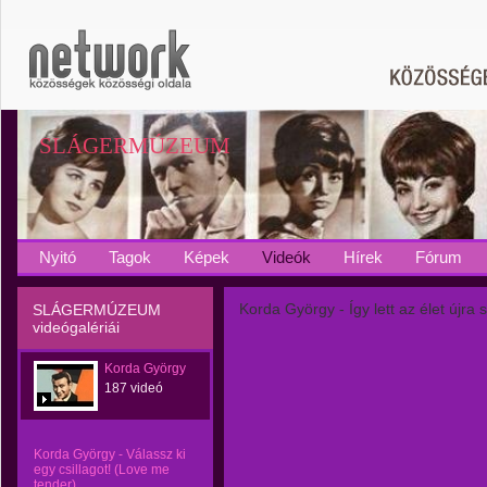
SLÁGERMÚZEUM
Nyitó
Tagok
Képek
Videók
Hírek
Fórum
Korda György - Így lett az élet újra 
SLÁGERMÚZEUM
videógalériái
Korda György
187 videó
Korda György - Válassz ki
egy csillagot! (Love me
tender)