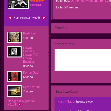
Feltöltötte:
Domonkos Vilmosné Irén
|
9 
szekipisti
03:05
Látta 546 ember.
4/24
oldal (187 videó)
Értékeld!
Bakti Éva
4 videó
Kommentáld!
Ilosvay
Gusztáv,
Ilosvay Trió,
Ilosvay
Együttes
8 videó
Komár Gabi
6 videó
Sylvie Vartan
Hozzászólások
7 videó
Böngéssz a galériák
Kustra Gábor
üzente
9 éve
között!