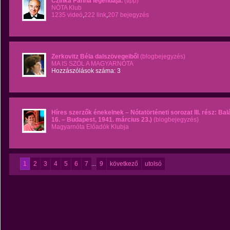
Czinka Panna legendája.
(tipp)
NÓTA Klub
1235 videó
,
222 link
,
207 bejegyzés
Zerkovitz Béla dalszövegeiből
(blogbejegyzés)
MA IS SZÓL A MAGYARNÓTA
Hozzászólások száma: 3
Híres szerzők énekelnek – Nótatörténeti sorozat III. rész: B
16. – Budapest, 1941. március 23.)
(blogbejegyzés)
Magyarnóta Előadók Klubja
1
2
3
4
5
6
7
...
9
következő
utolsó