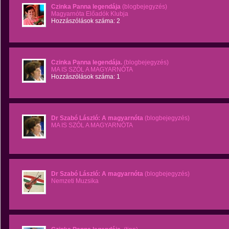
Czinka Panna legendája
(blogbejegyzés)
Magyarnóta Előadók Klubja
Hozzászólások száma: 2
Czinka Panna legendája.
(blogbejegyzés)
MA IS SZÓL A MAGYARNÓTA
Hozzászólások száma: 1
Dr Szabó László: A magyarnóta
(blogbejegyzés)
MA IS SZÓL A MAGYARNÓTA
Dr Szabó László: A magyarnóta
(blogbejegyzés)
Nemzeti Muzsika