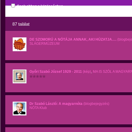
Csak ebben a közösségben
87 találat
DE SZOMORÚ A NÓTÁJA ANNAK, AKI HÚZATJA….
(blogbej
SLÁGERMÚZEUM
Győri Szabó József 1929 - 2011
(kép)
,
MA IS SZÓL A MAGYAR
Dr Szabó László: A magyarnóta
(blogbejegyzés)
NÓTA Klub