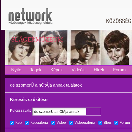
SLÁGERMÚZEUM
Nyitó
Tagok
Képek
Videók
Hírek
Fórum
de szomorÚ a nÓtÁja annak találatok
Keresés szűkítése
Kulcsszavak:
Kép
Képgaléria
Videó
Videógaléria
Blog
Fórum