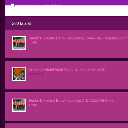
Csak ebben a közösségben
289 találat
Benkó Dixieland Band
(képgaléria)
,
Zene - dal - slágerek - korh
6 kép
benkó dixieland band
(kép)
,
Karikatúra Kedvelők
Benkó Dixieland Band
(képgaléria)
,
DALSZÖVEG klub
8 kép