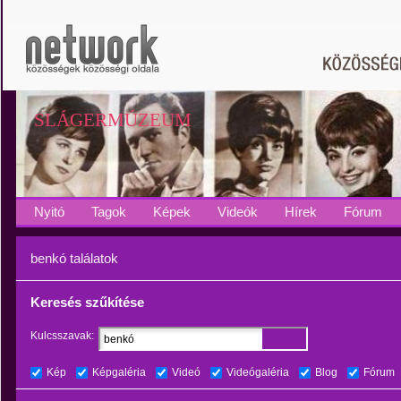
SLÁGERMÚZEUM
Nyitó
Tagok
Képek
Videók
Hírek
Fórum
benkó találatok
Keresés szűkítése
Kulcsszavak:
Kép
Képgaléria
Videó
Videógaléria
Blog
Fórum