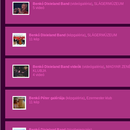
Benkó Dixieland Band
(videógaléria)
,
SLÁGERMÚZEUM
5 videó
Benkó Dixieland Band
(képgaléria)
,
SLÁGERMÚZEUM
11 kép
Benkó Dixieland Band videók
(videógaléria)
,
MAGYAR ZENÉ
KLUBJA
4 videó
Benkó Péter galériája
(képgaléria)
,
Ezermester klub
11 kép
Benkó Dixieland Band
(blogbejegyzés)