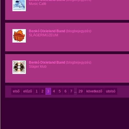
Music Café
Benkó Dixieland Band
(blogbejegyzés)
SLÁGERMÚZEUM
Benkó Dixieland Band
(blogbejegyzés)
Sláger klub
első
előző
1
2
3
4
5
6
7
...
29
következő
utolsó