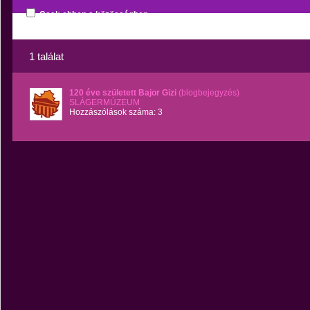
Csak ebben a közösségben
1 találat
120 éve született Bajor Gizi
(blogbejegyzés)
SLÁGERMÚZEUM
Hozzászólások száma: 3