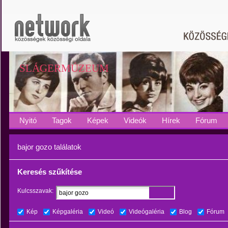
SLÁGERMÚZEUM
Nyitó
Tagok
Képek
Videók
Hírek
Fórum
bajor gozo találatok
Keresés szűkítése
Kulcsszavak:
Kép
Képgaléria
Videó
Videógaléria
Blog
Fórum