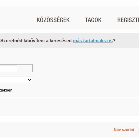
 Szeretnéd kibővíteni a keresésed
más tartalmakra is
?
égekben
Név szerint