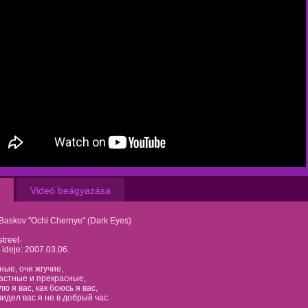
Videó beágyazása
 Baskov "Ochi Chernye" (Dark Eyes)
street·
s ideje: 2007.03.06.
ные, очи жгучие,
астные и прекрасные,
ю я вас, как боюсь я вас,
видел вас я не в добрый час.