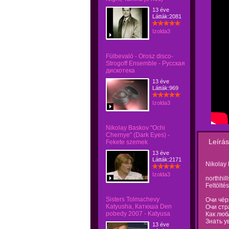
13 éve
Látták:2081
Izolda3
Fülbevaló - Orosz disco-
Strogoff Ensemble - Русская
дискотека
13 éve
Látták:969
Izolda3
Nikolay Baskov "Ochi
Chernye" (Dark Eyes) -
Leírás
Fekete szemek
13 éve
Látták:2171
Nikolay
Izolda3
northhill
Feltölté
Sisters Tolmachevy
Очи чёр
Katyusha, Катюша Den
Очи стр
pobedy 2007 - Katyusa
Как любл
Знать у
13 éve