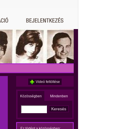
Videó feltöltése
Közösségben
Mindenben
Ez történt a közösségben: