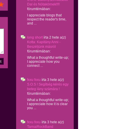
Dal és Nótakörnek!!!!
fórumtémában:
I appreciate blogs that
respect the reader's time,
and ...
long short
írta
2 hete
a(z)
Kotta: Kapitány Anni -
Beszéljünk másról
fórumtémában:
What a thoughtful write-up;
I appreciate how you
connect ...
fxxu fxxu
írta
3 hete
a(z)
S.O.S ! Segítség kérés egy
beteg lány számára !
fórumtémában:
What a thoughtful write-up;
I appreciate how it is clear
you ...
fxxu fxxu
írta
3 hete
a(z)
TarnaiRockBand