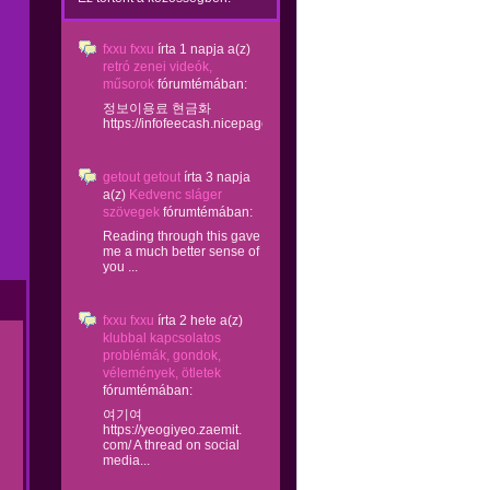
fxxu fxxu
írta
1 napja
a(z)
retró zenei videók,
műsorok
fórumtémában:
정보이용료 현금화
https://infofeecash.nicepage...
getout getout
írta
3 napja
a(z)
Kedvenc sláger
szövegek
fórumtémában:
Reading through this gave
me a much better sense of
you ...
fxxu fxxu
írta
2 hete
a(z)
klubbal kapcsolatos
problémák, gondok,
vélemények, ötletek
fórumtémában:
여기여
https://yeogiyeo.zaemit.
com/ A thread on social
media...