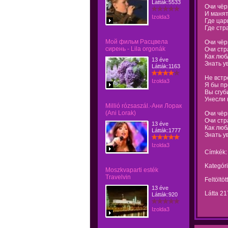
Látták:5533
Очи чёр
И мaнят
Izolda3
Где цар
Где стр
Мой фильм Расцвела
Очи чёр
сирень - Lila orgonák
Очи стр
Как любл
13 éve
Знать у
Látták:1163
Не встр
Izolda3
Я бы пр
Вы сгуб
Унесли 
Millió rózsaszál.-Ани Лорак
(Ani Lorak)
Очи чёр
Очи стр
13 éve
Как любл
Látták:1777
Знать у
Izolda3
Címkék:
Kategóri
Moszkvaparti esték
Travelvin
Feltöltöt
13 éve
Látta 2
Látták:920
Izolda3