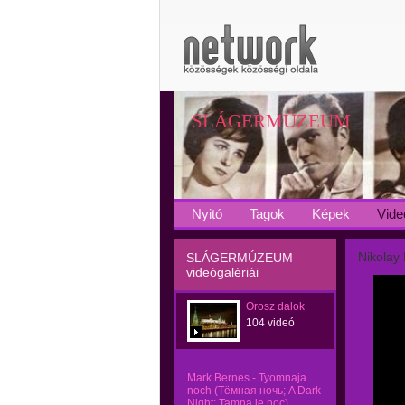
SLÁGERMÚZEUM
Nyitó
Tagok
Képek
Vide
Nikolay
SLÁGERMÚZEUM
videógalériái
Orosz dalok
104 videó
Mark Bernes - Tyomnaja
noch (Тёмная ночь; A Dark
Night; Tamna je noc)