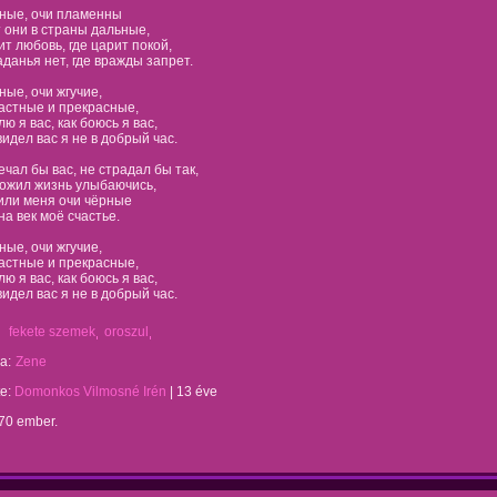
ные, очи пламенны
 они в страны дальные,
ит любовь, где царит покой,
аданья нет, где вражды запрет.
ные, очи жгучие,
астные и прекрасные,
ю я вас, как боюсь я вас,
видел вас я не в добрый час.
ечал бы вас, не страдал бы так,
ожил жизнь улыбаючись,
или меня очи чёрные
на век моё счастье.
ные, очи жгучие,
астные и прекрасные,
ю я вас, как боюсь я вас,
видел вас я не в добрый час.
fekete szemek
oroszul
a:
Zene
te:
Domonkos Vilmosné Irén
|
13 éve
170 ember.