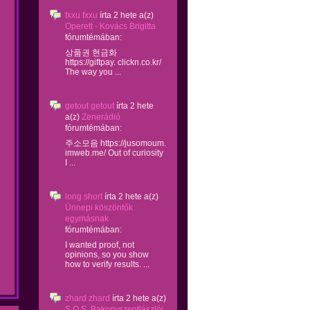
fxxu fxxu
írta
2 hete
a(z)
Operett - Kovács Brigitta
fórumtémában:
상품권 현금화
https://giftpay. clickn.co.kr/
The way you ...
getout getout
írta
2 hete
a(z)
Zenerádió
fórumtémában:
주소모음 https://jusomoum.
imweb.me/ Out of curiosity
I ...
long short
írta
2 hete
a(z)
Ünnepi köszöntők
egymásnak
fórumtémában:
I wanted proof, not
opinions, so you show
how to verify results. ...
zhard zhard
írta
2 hete
a(z)
S.O.S. Bakonyszentlászlói