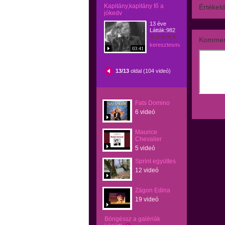
Kapitány,kapitány fő a
Értékeld
jókedv
13 éve
Látták:982
Kommen
keresztesmanci
03:41
13/13
oldal (104 videó)
Fats Domino
6 videó
Maurice
Chevalier
5 videó
Sprint együttes
12 videó
Zágon Edina
19 videó
Böngéssz a galériák