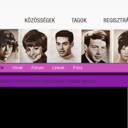
ók
Hírek
Fórum
Linkek
Friss
 Baskov "Ochi Chernye" (Dark Eyes) - Fekete szemek