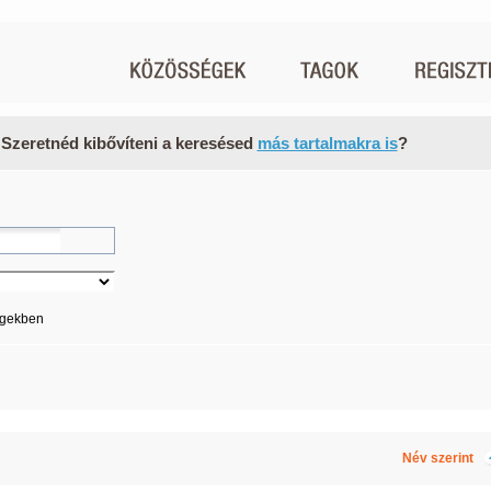
 Szeretnéd kibővíteni a keresésed
más tartalmakra is
?
égekben
Név szerint