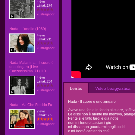
4 éve
Látták:174
kustragabor
Nada - L'anello (1969)
4 éve
Látták:211
kustragabor
Nada Malanima - Il cuore è
uno zingaro (Live
Canzonissima '71) HD
4 éve
Látták:234
Leírás
Videó beágyazása
kustragabor
Nada - Il cuore è uno zingaro
Nada - Ma Che Freddo Fa
Avevo una ferita in fondo al cuore, soffrivo,
7 éve
Le dissi non è niente ma mentivo, piang
Látták:505
Per te si è fatto tardi è già notte,
non mi tenere lasciami giù
kustragabor
02:55
mi disse non guardarmi negli occhi,
e mi lasciò cantando così: