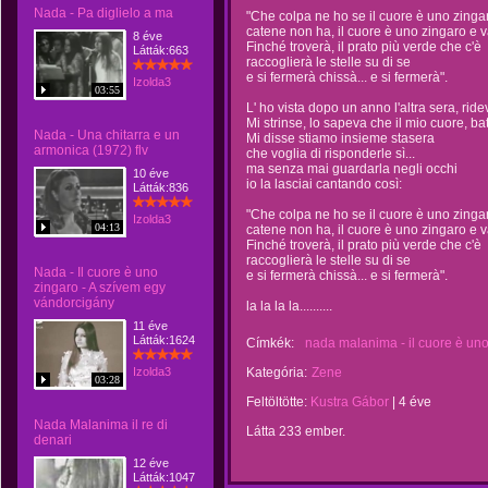
Nada - Pa diglielo a ma
"Che colpa ne ho se il cuore è uno zinga
catene non ha, il cuore è uno zingaro e v
8 éve
Finché troverà, il prato più verde che c'è
Látták:663
raccoglierà le stelle su di se
e si fermerà chissà... e si fermerà".
Izolda3
03:55
L' ho vista dopo un anno l'altra sera, ride
Mi strinse, lo sapeva che il mio cuore, ba
Nada - Una chitarra e un
Mi disse stiamo insieme stasera
armonica (1972) flv
che voglia di risponderle sì...
ma senza mai guardarla negli occhi
10 éve
io la lasciai cantando così:
Látták:836
"Che colpa ne ho se il cuore è uno zinga
Izolda3
04:13
catene non ha, il cuore è uno zingaro e v
Finché troverà, il prato più verde che c'è
raccoglierà le stelle su di se
Nada - Il cuore è uno
e si fermerà chissà... e si fermerà".
zingaro - A szívem egy
vándorcigány
la la la la..........
11 éve
Látták:1624
Címkék:
nada malanima - il cuore è uno
Izolda3
Kategória:
Zene
03:28
Feltöltötte:
Kustra Gábor
|
4 éve
Nada Malanima il re di
Látta 233 ember.
denari
12 éve
Látták:1047