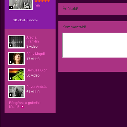
fatia
Értékeld!
1/1
oldal (8 videó)
Kommentáld!
Aretha
Franklin
3 videó
Bódy Magdi
17 videó
Delhusa Gjon
50 videó
Payer András
61 videó
Böngéssz a galériák
között!