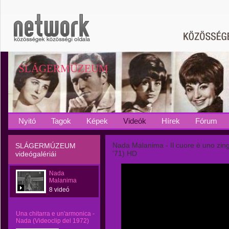
SLÁGERMÚZEUM
Nyitó
Tagok
Képek
Videók
Hírek
Fórum
Nada Malanima - Il cuore è uno zin
SLÁGERMÚZEUM
'71) HD
videógalériái
Nada
Malanima
8 videó
Una chitarra e un'armonica -
Nada (Videoclip del 1972)