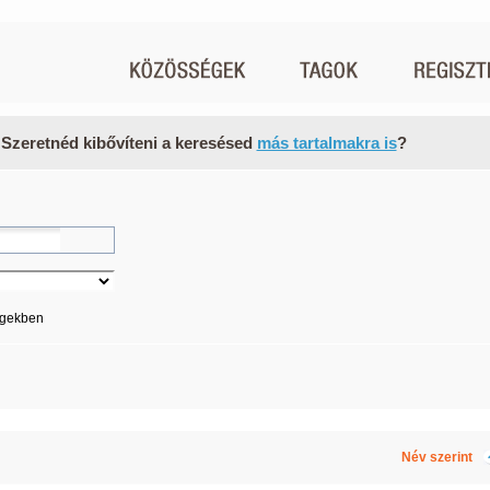
 Szeretnéd kibővíteni a keresésed
más tartalmakra is
?
égekben
Név szerint