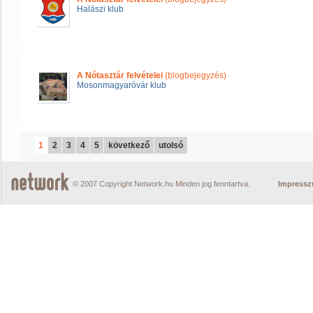
Halászi klub
A Nótasztár felvételei
(blogbejegyzés)
Mosonmagyaróvár klub
1
2
3
4
5
következő
utolsó
© 2007 Copyright Network.hu Minden jog fenntartva.
Impress