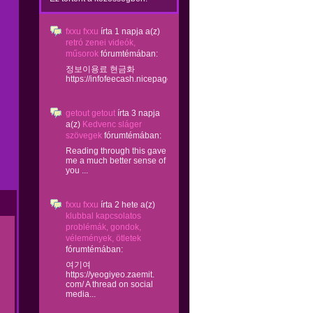
fxxu fxxu
írta
1 napja
a(z)
retró zenei videók,
műsorok
fórumtémában:
정보이용료 현금화
https://infofeecash.nicepage...
getout getout
írta
3 napja
a(z)
Kedvenc sláger
szövegek
fórumtémában:
Reading through this gave
me a much better sense of
you ...
fxxu fxxu
írta
2 hete
a(z)
klubbal kapcsolatos
problémák, gondok,
vélemények, ötletek
fórumtémában:
여기여
https://yeogiyeo.zaemit.
com/ A thread on social
media...