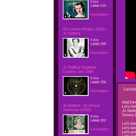
5 éve
Látták:215
kustragabor
On London Bridge (1956) -
Jo Stafford
5 éve
Látták:295
kustragabor
Jo Stafford 'Ragtime
Cowboy Joe' 1949
6 éve
Látták:336
Leírás
kustragabor
Matt Den
Jo Stafford - It's Almost
Let's Ge
Tomorrow (1955)
Jo Staff
Tommy D
6 éve
Látták:332
Let's ta
Let's ta
kustragabor
Let's gr