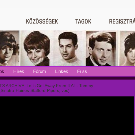
ók
Hírek
Fórum
Linkek
Friss
TS ARCHIVE: Let’s Get Away From It All - Tommy
Sinatra-Haines-Stafford-Pipers, voc)