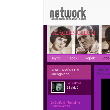
SLÁGERMÚZEUM
Nyitó
Tagok
Képek
Vide
1941 HI
SLÁGERMÚZEUM
Dorsey (
videógalériái
Jo Stafford
13 videó
Jo Stafford - Tumbling
Tumbleweeds