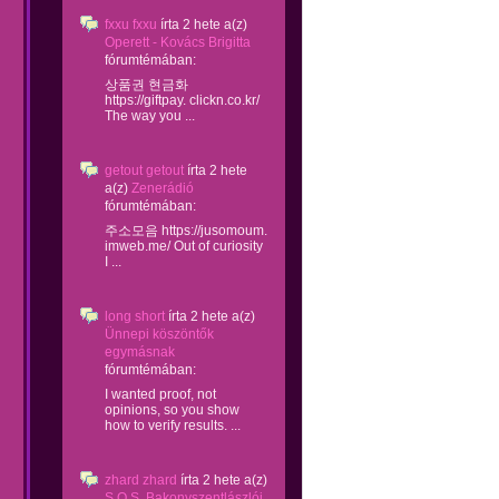
fxxu fxxu
írta
2 hete
a(z)
Operett - Kovács Brigitta
fórumtémában:
상품권 현금화
https://giftpay. clickn.co.kr/
The way you ...
getout getout
írta
2 hete
a(z)
Zenerádió
fórumtémában:
주소모음 https://jusomoum.
imweb.me/ Out of curiosity
I ...
long short
írta
2 hete
a(z)
Ünnepi köszöntők
egymásnak
fórumtémában:
I wanted proof, not
opinions, so you show
how to verify results. ...
zhard zhard
írta
2 hete
a(z)
S.O.S. Bakonyszentlászlói