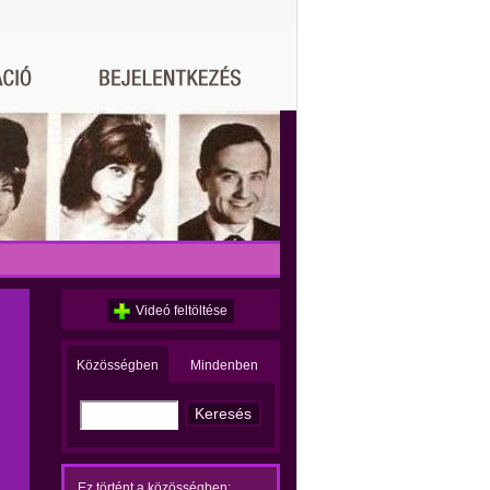
Videó feltöltése
Közösségben
Mindenben
Ez történt a közösségben: