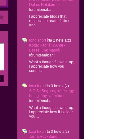
Dal és Nótakörnek!!!!
fórumtémában:
I appreciate blogs that
respect the reader's time,
and ...
long short
írta
2 hete
a(z)
Kotta: Kapitány Anni -
Beszéljünk másról
fórumtémában:
What a thoughtful write-up;
I appreciate how you
connect ...
fxxu fxxu
írta
3 hete
a(z)
S.O.S ! Segítség kérés egy
beteg lány számára !
fórumtémában:
What a thoughtful write-up;
I appreciate how it is clear
you ...
fxxu fxxu
írta
3 hete
a(z)
TarnaiRockBand