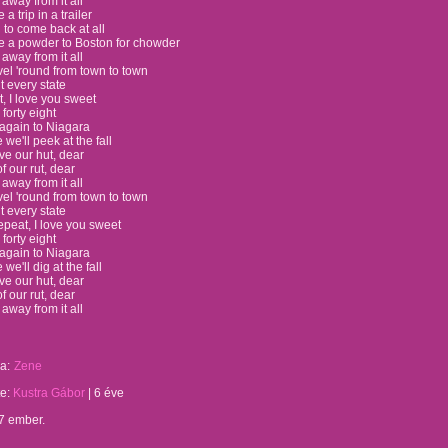
 away from it all
 a trip in a trailer
to come back at all
ke a powder to Boston for chowder
 away from it all
avel 'round from town to town
it every state
at, I love you sweet
e forty eight
 again to Niagara
 we'll peek at the fall
ave our hut, dear
f our rut, dear
 away from it all
avel 'round from town to town
it every state
repeat, I love you sweet
e forty eight
 again to Niagara
 we'll dig at the fall
ave our hut, dear
f our rut, dear
 away from it all
a:
Zene
te:
Kustra Gábor
|
6 éve
7 ember.