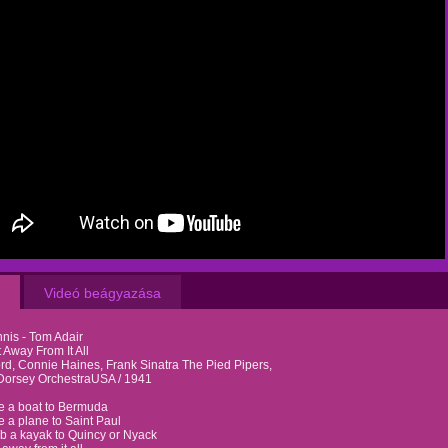
Videó beágyazása
nis - Tom Adair
t Away From It All
ord, Connie Haines, Frank Sinatra The Pied Pipers,
orsey OrchestraUSA / 1941
ke a boat to Bermuda
ke a plane to Saint Paul
ab a kayak to Quincy or Nyack