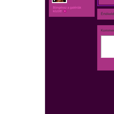
Böngéssz a galériák
között!
Értékeld
Kommen