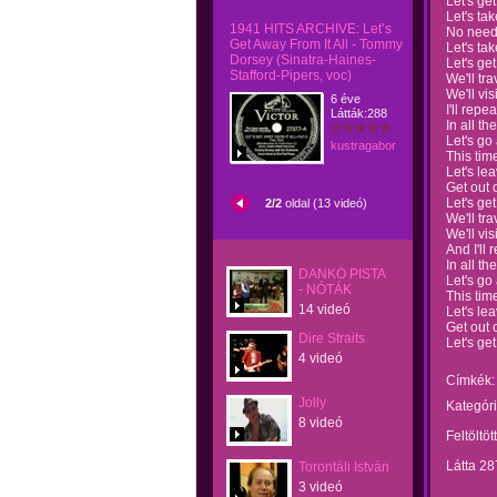
Let's get
Let's take
1941 HITS ARCHIVE: Let’s
No need 
Get Away From It All - Tommy
Let's ta
Dorsey (Sinatra-Haines-
Let's get
Stafford-Pipers, voc)
We'll tr
We'll vis
6 éve
I'll repe
Látták:288
In all th
Let's go
kustragabor
This time
Let's le
Get out o
Let's get
2/2
oldal (13 videó)
We'll tr
We'll vis
And I'll 
In all th
DANKÓ PISTA
Let's go
- NÓTÁK
This time
14 videó
Let's le
Get out o
Dire Straits
Let's get
4 videó
Címkék:
Jolly
Kategóri
8 videó
Feltöltöt
Látta 28
Torontáli István
3 videó