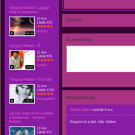
Gergely Róbert - Lágyan
ölelj át kedvesem
10 éve
Értékeld!
Látták:533
Izolda3
02:50
Kommentáld!
Gergely Róbert - Ő
11 éve
Látták:876
Izolda3
04:02
Gergely Róbert - Őszi szél
12 éve
Látták:1732
Hozzászólások
kustragabor
04:37
Kustra Gábor
üzente
8 éve
De kár, hogy nincs a Kékes
a Balatonon - Gergely
Róbert
Nagyon jó a dal. Üdv. Gábor.
13 éve
Látták:571