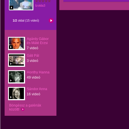
Izolda3
1/2
oldal (15 videó)
Agárdy Gábor
és Máté Erzsi
7 videó
Gáti Pál
3 videó
Honthy Hanna
49 videó
Sándor Anna
16 videó
Böngéssz a galériák
között!