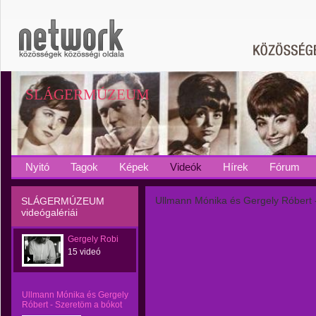
SLÁGERMÚZEUM
Nyitó
Tagok
Képek
Videók
Hírek
Fórum
Ullmann Mónika és Gergely Róbert 
SLÁGERMÚZEUM
videógalériái
Gergely Robi
15 videó
Ullmann Mónika és Gergely
Róbert - Szeretöm a bókot