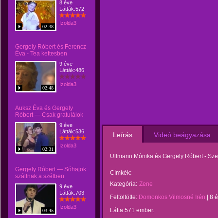
8 éve
Látták:572
Izolda3
02:38
Gergely Róbert és Ferencz
Éva - Tea kettesben
9 éve
Látták:486
Izolda3
02:48
Auksz Éva és Gergely
Róbert — Csak gratulálok
9 éve
Látták:536
Leírás
Videó beágyazása
Izolda3
02:31
Ullmann Mónika és Gergely Róbert - Sze
Gergely Róbert — Sóhajok
Címkék:
szállnak a szélben
Kategória:
Zene
9 éve
Látták:703
Feltöltötte:
Domonkos Vilmosné Irén
|
8 
Izolda3
Látta 571 ember.
03:45