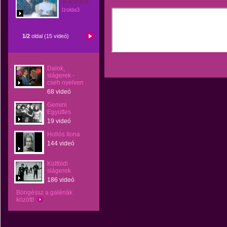
Izolda3
1/2
oldal (15 videó)
Dalok,
slágerek -
cseh nyelven
68 videó
Gemini
Együttes
19 videó
Hollós Ilona
144 videó
Külföldi
slágerek
186 videó
Böngéssz a galériák
között!