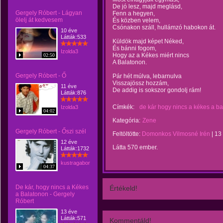
De jó lesz, majd meglásd,
Gergely Róbert - Lágyan
Fenn a hegyen,
ölelj át kedvesem
És közben velem,
Csónakon száll, hullámzó habokon át.
10 éve
Látták:533
Küldök majd képet Néked,
És bánni fogom,
Izolda3
Hogy az a Kékes miért nincs
02:50
A Balatonon.
Gergely Róbert - Ő
Pár hét múlva, lebarnulva
Visszajössz hozzám,
11 éve
De addig is sokszor gondolj rám!
Látták:876
Címkék:
de kár hogy nincs a kékes a b
Izolda3
04:02
Kategória:
Zene
Gergely Róbert - Őszi szél
Feltöltötte:
Domonkos Vilmosné Irén
|
13
12 éve
Látta 570 ember.
Látták:1732
kustragabor
04:37
De kár, hogy nincs a Kékes
Értékeld!
a Balatonon - Gergely
Róbert
13 éve
Látták:571
Kommentáld!