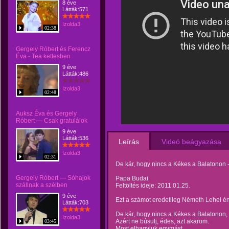
8 éve
Látták:571
Izolda3
02:38
Gergely Róbert és Ferencz
Éva - Tea kettesben
9 éve
Látták:486
Izolda3
02:48
Auksz Éva és Gergely
Róbert — Csak gratulálok
9 éve
Látták:536
Leírás
Videó beágyazása
Izolda3
02:31
De kár, hogy nincs a Kékes a Balatonon 
Gergely Róbert — Sóhajok
Papa Budai
szállnak a szélben
Feltöltés ideje: 2011.01.25.
9 éve
Ezt a számot eredetileg Németh Lehel én
Látták:703
De kár, hogy nincs a Kékes a Balatonon,
Izolda3
Azért ne búsulj, édes, azt akarom.
03:45
Most elhagyjuk egymást,