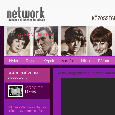
SLÁGERMÚZEUM
Nyitó
Tagok
Képek
Videók
Hírek
Fórum
De kár, hogy nincs a Kékes a Balat
SLÁGERMÚZEUM
videógalériái
Gergely Robi
15 videó
Ullmann Mónika és Gergely
Róbert - Szeretöm a bókot