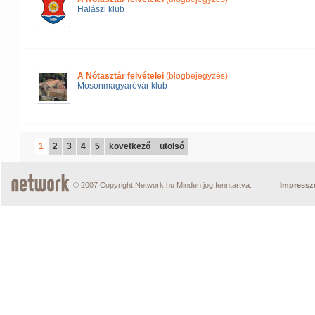
Halászi klub
A Nótasztár felvételei
(blogbejegyzés)
Mosonmagyaróvár klub
1
2
3
4
5
következő
utolsó
© 2007 Copyright Network.hu Minden jog fenntartva.
Impress