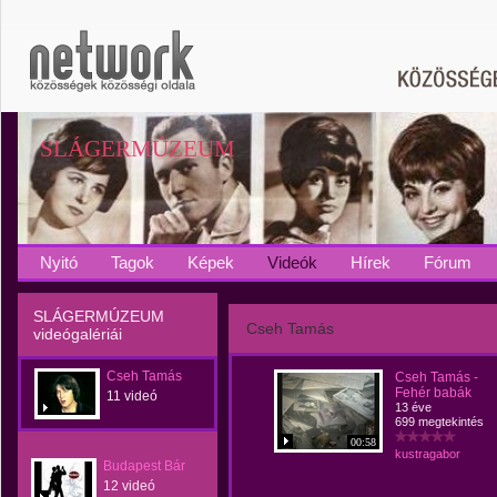
SLÁGERMÚZEUM
Nyitó
Tagok
Képek
Videók
Hírek
Fórum
SLÁGERMÚZEUM
Cseh Tamás
videógalériái
Cseh Tamás
Cseh Tamás -
Fehér babák
11 videó
13 éve
699 megtekintés
00:58
kustragabor
Budapest Bár
12 videó