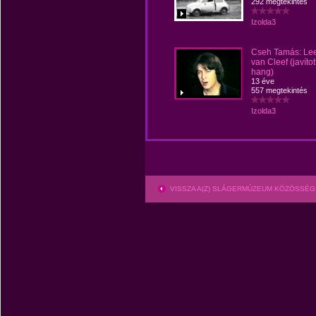
292 megtekintés
Izolda3
Cseh Tamás: Le
van Cleef (javítot
hang)
13 éve
557 megtekintés
Izolda3
VISSZA A(Z) SLÁGERMÚZEUM KÖZÖSSÉG