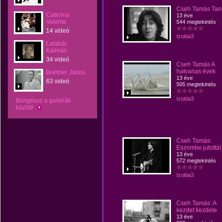
Cseh Tamás Tan
Caterina
13 éve
Valente
544 megtekintés
14 videó
Izolda3
Latabár
Kálmán
34 videó
Cseh Tamás A
hatvanas évek
Breitner János
13 éve
63 videó
505 megtekintés
Izolda3
Böngéssz a galériák
között!
Cseh Tamás:
Eszembe jutottál.
13 éve
572 megtekintés
Izolda3
Cseh Tamás: A
kezdet kezdete
13 éve