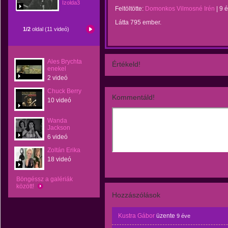
Izolda3
Feltöltötte:
Domonkos Vilmosné Irén
|
9 
Látta 795 ember.
1/2
oldal (11 videó)
Ales Brychta
Értékeld!
enekel
2 videó
Chuck Berry
Kommentáld!
10 videó
Wanda
Jackson
6 videó
Zoltán Erika
18 videó
Böngéssz a galériák
között!
Hozzászólások
Kustra Gábor
üzente
9 éve