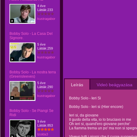
4 éve
Látták:233
kustragabor
Bobby Solo - La Casa Del
Signore.
5 éve
Látták:259
kustragabor
Bobby Solo - La nostra terra
(Greensleeves)
5 éve
Leírás
Videó beágyazása
Látták:290
kustragabor
Bobby Solo - Ieri Si
Bobby Solo - Ieri si (Hier encore)
Bobby Solo - Se Piangi Se
Ridi
Ieri si, da giovane
Il gusto della vita, io lo bruciavo in me
9 éve
Oh ieri si, quand'ero giovane perche'
Látták:853
La fiamma trema un po' ma non si spegne
Izolda3
Vivevo tutti i giorni che il cuore suggeriva
02:49