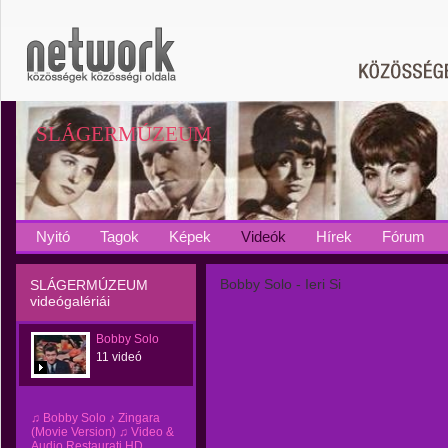
SLÁGERMÚZEUM
Nyitó
Tagok
Képek
Videók
Hírek
Fórum
Bobby Solo - Ieri Si
SLÁGERMÚZEUM
videógalériái
Bobby Solo
11 videó
♫ Bobby Solo ♪ Zingara
(Movie Version) ♫ Video &
Audio Restaurati HD