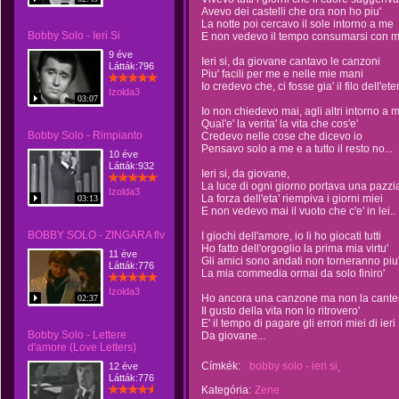
Avevo dei castelli che ora non ho piu'
La notte poi cercavo il sole intorno a me
Bobby Solo - Ieri Si
E non vedevo il tempo consumarsi con me
9 éve
Ieri si, da giovane cantavo le canzoni
Látták:796
Piu' facili per me e nelle mie mani
Io credevo che, ci fosse gia' il filo dell'eter
Izolda3
03:07
Io non chiedevo mai, agli altri intorno a 
Qual'e' la verita' la vita che cos'e'
Bobby Solo - Rimpianto
Credevo nelle cose che dicevo io
Pensavo solo a me e a tutto il resto no...
10 éve
Látták:932
Ieri si, da giovane,
La luce di ogni giorno portava una pazzi
Izolda3
La forza dell'eta' riempiva i giorni miei
03:13
E non vedevo mai il vuoto che c'e' in lei..
BOBBY SOLO - ZINGARA flv
I giochi dell'amore, io li ho giocati tutti
Ho fatto dell'orgoglio la prima mia virtu'
11 éve
Gli amici sono andati non torneranno piu
Látták:776
La mia commedia ormai da solo finiro'
Izolda3
Ho ancora una canzone ma non la cante
02:37
Il gusto della vita non lo ritrovero'
E' il tempo di pagare gli errori miei di ieri
Bobby Solo - Lettere
Da giovane...
d'amore (Love Letters)
Címkék:
bobby solo - ieri si
12 éve
Látták:776
Kategória:
Zene