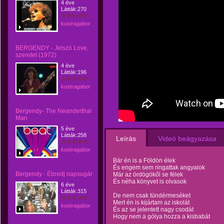
4 éve
Látták:270
kustragabor
BERGENDY - Jelszó Love,
szeretet (1972)
4 éve
Látták:196
kustragabor
Bergendy- The Neanderthal
Man
5 éve
Látták:258
Leírás
Videó beágyazása
kustragabor
Bár én is a Földön élek
És engem sem ringattak angyalok
Bergendy - Ébredj napsugár
Már az ördögökől se félek
És néha könyvet is olvasok
6 éve
Látták:315
De nem csak tündérmeséket
Mert én is kijártam az iskolát
kustragabor
És az se jelentett nagy csodát
Hogy nem a gólya hozza a kisbabát