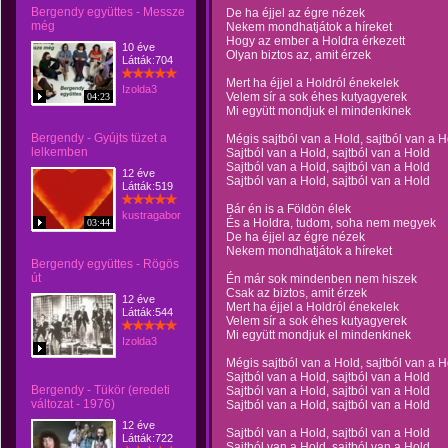
Bergendy együttes - Messze
De ha éjjel az égre nézek
még
Nekem mondhatjátok a híreket
Hogy az ember a Holdra érkezett
10 éve
Olyan biztos az, amit érzek
Látták:704
Mert ha éjjel a Holdról énekelek
Izolda3
Velem sír a sok éhes kutyagyerek
04:23
Mi együtt mondjuk el mindenkinek
Bergendy - Gyújts tüzet a
Mégis sajtból van a Hold, sajtból van a H
lelkemben
Sajtból van a Hold, sajtból van a Hold
Sajtból van a Hold, sajtból van a Hold
12 éve
Sajtból van a Hold, sajtból van a Hold
Látták:519
Bár én is a Földön élek
kustragabor
És a Holdra, tudom, soha nem megyek
03:44
De ha éjjel az égre nézek
Nekem mondhatjátok a híreket
Bergendy együttes - Rögös
út
Én már sok mindenben nem hiszek
Csak az biztos, amit érzek
12 éve
Mert ha éjjel a Holdról énekelek
Látták:544
Velem sír a sok éhes kutyagyerek
Mi együtt mondjuk el mindenkinek
Izolda3
Mégis sajtból van a Hold, sajtból van a H
Sajtból van a Hold, sajtból van a Hold
Bergendy - Tükör (eredeti
Sajtból van a Hold, sajtból van a Hold
változat - 1976)
Sajtból van a Hold, sajtból van a Hold
12 éve
Sajtból van a Hold, sajtból van a Hold
Látták:722
Sajtból van a Hold, sajtból van a Hold