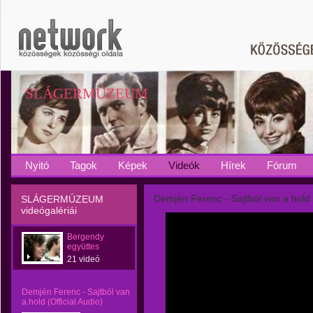
SLÁGERMÚZEUM
Nyitó
Tagok
Képek
Videók
Hírek
Fórum
Demjén Ferenc - Sajtból van a hold (
SLÁGERMÚZEUM
videógalériái
Bergendy
együttes
21 videó
Demjén Ferenc - Sajtból van
a hold (Official Audio)