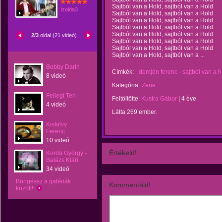
Sajtból van a Hold, sajtból van a Hold
Izolda3
Sajtból van a Hold, sajtból van a Hold
Sajtból van a Hold, sajtból van a Hold
Sajtból van a Hold, sajtból van a Hold
Sajtból van a Hold, sajtból van a Hold
2/3
oldal (21 videó)
Sajtból van a Hold, sajtból van a Hold
Sajtból van a Hold, sajtból van a Hold
Sajtból van a Hold, sajtból van a ...
Bobby Darin
Címkék:
demjén ferenc - sajtból van a ho
8 videó
Kategória:
Zene
Fellegi Teri
Feltöltötte:
Kustra Gábor
|
4 éve
4 videó
Látta 269 ember.
Kisfalvy
Ferenc
10 videó
Értékeld!
Korda György -
Balázs Klári
34 videó
Böngéssz a galériák
Kommentáld!
között!