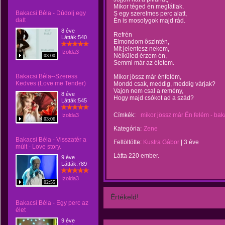
Mikor téged én meglátlak.
Bakacsi Béla - Dúdolj egy
S egy szerelmes perc alatt,
dalt
Én is mosolygok majd rád.
8 éve
Refrén
Látták:540
Elmondom ôszintén,
Mit jelentesz nekem,
Izolda3
Nélküled érzem én,
03:00
Semmi már az életem.
Bakacsi Béla--Szeress
Mikor jössz már énfelém,
Kedves (Love me Tender)
Mondd csak, meddig, meddig várjak?
Vajon nem csal a remény,
8 éve
Hogy majd csókot ad a szád?
Látták:545
Címkék:
mikor jössz már Én felém - bak
Izolda3
03:06
Kategória:
Zene
Bakacsi Béla - Visszatér a
Feltöltötte:
Kustra Gábor
|
3 éve
múlt - Love story.
Látta 220 ember.
9 éve
Látták:789
Izolda3
02:55
Értékeld!
Bakacsi Béla - Egy perc az
élet
9 éve