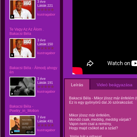
3 éve
Látták:221
kustragabor
Te Vagy Az Az Álom .
Bakacsi Béla
3 éve
Látták:150
kustragabor
Bakacsi Béla - Álmodj ahogy
én
3 éve
Látták:191
Leírás
Videó beágyazása
kustragabor
Bakacsi Béla - Mikor jössz már énfelém
Ez is egy gyönyörű dal.Jó szórakozást.
Bakacsi Béla -
Poetry_in_Motion
Mikor jössz már énfelém,
7 éve
Mondd csak, meddig, meddig várjak?
Látták:431
Vajon nem csal a remény,
Hogy majd csókot ad a szád?
kustragabor
02:05
Jöjjön hát a pillanat,