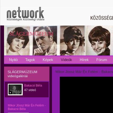
SLÁGERMÚZEUM
Nyitó
Tagok
Képek
Videók
Hírek
Fórum
Mikor Jössz Már Én Felém - Bakacs
SLÁGERMÚZEUM
videógalériái
Bakacsi Béla
47 videó
Mikor Jössz Már Én Felém -
Bakacsi Béla