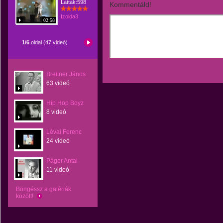
Látták:598
Kommentáld!
Izolda3
02:58
1/6
oldal (47 videó)
Breitner János
63 videó
Hip Hop Boyz
8 videó
Lévai Ferenc
24 videó
Páger Antal
11 videó
Böngéssz a galériák
között!