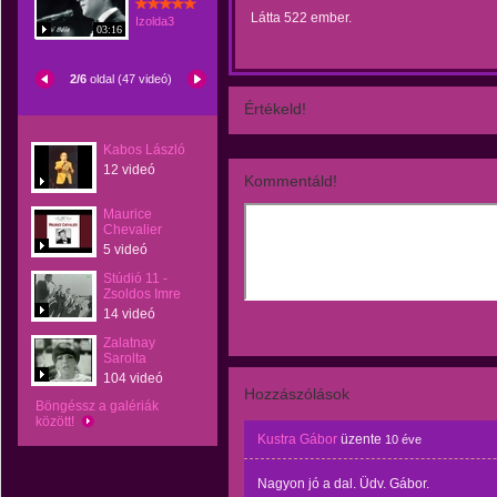
Látta 522 ember.
Izolda3
03:16
2/6
oldal (47 videó)
Értékeld!
Kabos László
12 videó
Kommentáld!
Maurice
Chevalier
5 videó
Stúdió 11 -
Zsoldos Imre
14 videó
Zalatnay
Sarolta
104 videó
Hozzászólások
Böngéssz a galériák
között!
Kustra Gábor
üzente
10 éve
Nagyon jó a dal. Üdv. Gábor.