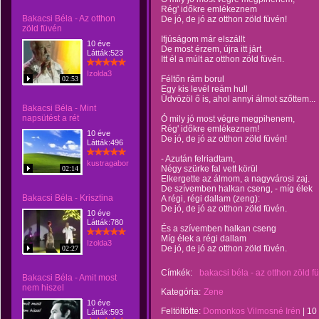
Rég' időkre emlékeznem
Bakacsi Béla - Az otthon
De jó, de jó az otthon zöld füvén!
zöld füvén
Ifjúságom már elszállt
10 éve
De most érzem, újra itt járt
Látták:523
Itt él a múlt az otthon zöld füvén.
Izolda3
Féltőn rám borul
02:53
Egy kis levél reám hull
Üdvözöl ő is, ahol annyi álmot szőttem...
Bakacsi Béla - Mint
napsütést a rét
Ó mily jó most végre megpihenem,
Rég' időkre emlékeznem!
10 éve
De jó, de jó az otthon zöld füvén!
Látták:496
- Azután felriadtam,
kustragabor
Négy szürke fal vett körül
02:14
Elkergette az álmom, a nagyvárosi zaj.
De szívemben halkan cseng, - míg élek
Bakacsi Béla - Krisztina
A régi, régi dallam (zeng):
De jó, de jó az otthon zöld füvén.
10 éve
Látták:780
És a szívemben halkan cseng
Míg élek a régi dallam
Izolda3
De jó, de jó az otthon zöld füvén.
02:27
Címkék:
bakacsi béla - az otthon zöld f
Bakacsi Béla - Amit most
nem hiszel
Kategória:
Zene
10 éve
Feltöltötte:
Domonkos Vilmosné Irén
|
10
Látták:593