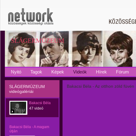
SLÁGERMÚZEUM
Nyitó
Tagok
Képek
Videók
Hírek
Fórum
Bakacsi Béla - Az otthon zöld füvén
SLÁGERMÚZEUM
videógalériái
Bakacsi Béla
47 videó
Bakacsi Béla - A magam
útján