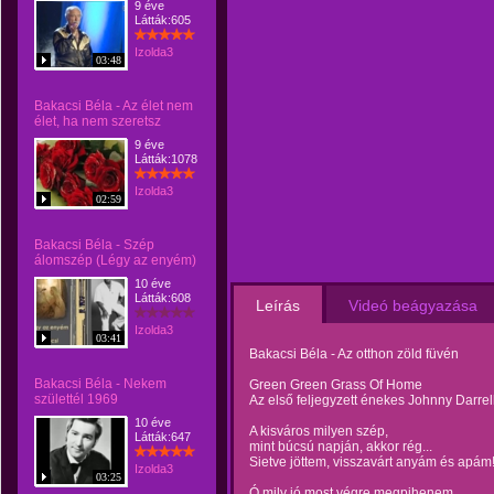
9 éve
Látták:605
Izolda3
03:48
Bakacsi Béla - Az élet nem
élet, ha nem szeretsz
9 éve
Látták:1078
Izolda3
02:59
Bakacsi Béla - Szép
álomszép (Légy az enyém)
10 éve
Látták:608
Leírás
Videó beágyazása
Izolda3
03:41
Bakacsi Béla - Az otthon zöld füvén
Bakacsi Béla - Nekem
Green Green Grass Of Home
születtél 1969
Az első feljegyzett énekes Johnny Darrel
10 éve
A kisváros milyen szép,
Látták:647
mint búcsú napján, akkor rég...
Sietve jöttem, visszavárt anyám és apám
Izolda3
03:25
Ó mily jó most végre megpihenem,