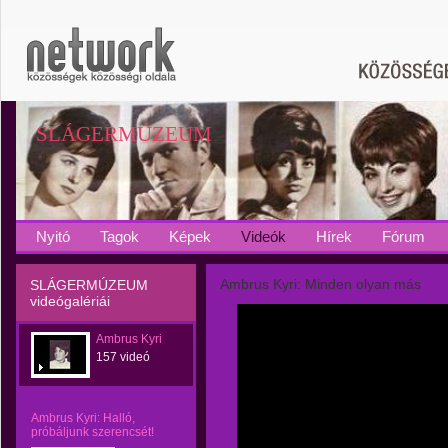
SLÁGERMÚZEUM
Nyitó
Tagok
Képek
Videók
Hírek
Fórum
Ambrus Kyri: Minden olyan más
SLÁGERMÚZEUM
videógalériái
Ambrus Kyri
157 videó
Ambrus Kyri: Halló,
próbáljunk szerencsét!