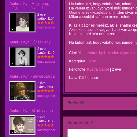
Ambrus Kyri: Még, még,
Ha tudom azt, hogy valahol vár, minden 
még, jaj, de jó veled
Ha velem itt van, gyönyörű már, minden 
Örömet érzek közelében, minden olyan 
2 éve
Mikor a csókját számon érzem, minden o
Látták:1154
Ki az a bátor és merész, aki ellenállni ké
kustragabor
Akinek nincsenek vágyai, ha itt van az ig
Kit nem lehet már nem szeretni.
Ambrus Kyri: Júdás vagy
Ha tudom azt, hogy valahol vár, minden o
2 éve
Látták:1149
Címkék:
ambrus kyri: minden olyan má
Kategória:
Zene
kustragabor
Feltöltötte:
Kustra Gábor
|
2 éve
Ambrus Kyri - Betyárcsárda
Látta 1152 ember.
2 éve
Látták:664
kustragabor
Értékeld!
Ambrus Kyri: Ki hitte volna
2 éve
Látták:1139
Kommentáld!
kustragabor