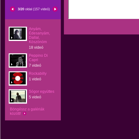
3/20
oldal (157 videó)
Anyám,
Édesanyám,
Dallal,
Köszönöm
18 videó
Peppino Di
Capri
7 videó
Rockabilly
1 videó
Sógor együttes
5 videó
Böngéssz a galériák
között!