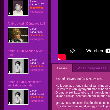
2 éve
Látták:1157
kustragabor
Ambrus Kyri - Döntened kell
2 éve
Látták:686
kustragabor
Ambrus Kyri: Minden olyan
más
2 éve
Látták:1153
Leírás
Videó beágyazása
kustragabor
Szerzői: Payer András-S Nagy István.
Ambrus Kyri: Nekem sem
kell kétszer mondani
Ha tudom azt, hogy valahol vár, minden 
Ha velem itt van, gyönyörű már, minden 
2 éve
Örömet érzek közelében, minden olyan 
Látták:1153
Mikor a csókját számon érzem, minden o
kustragabor
Már azt hiszem: csak ő szépség, és ez ne
Úgy áhítom közelségét, és így szólok: ja-