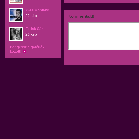
Yves Montand
22 kép
Kommentáld!
Fedák Sári
26 kép
Böngéssz a galériák
között!