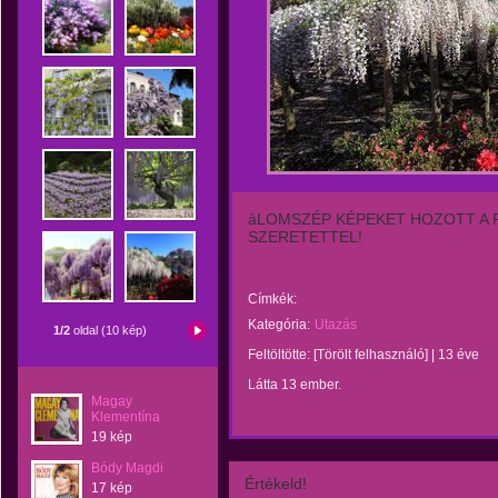
áLOMSZÉP KÉPEKET HOZOTT A 
SZERETETTEL!
Címkék:
Kategória:
Utazás
1/2
oldal (10 kép)
Feltöltötte:
[Törölt felhasználó]
|
13 éve
Látta 13 ember.
Magay
Klementína
19 kép
Bódy Magdi
Értékeld!
17 kép