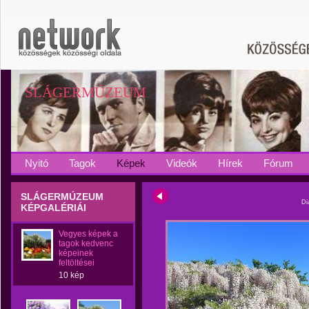
SLÁGERMÚZEUM
Nyitó
Tagok
Képek
Videók
Hírek
Fórum
SLÁGERMÚZEUM
Di
KÉPGALÉRIÁI
Vegyes képek a
tagok kedvenc
képeinek
feltöltései
10 kép