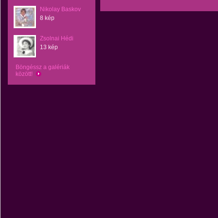
Nikolay Baskov
8 kép
Zsolnai Hédi
13 kép
Böngéssz a galériák
között!