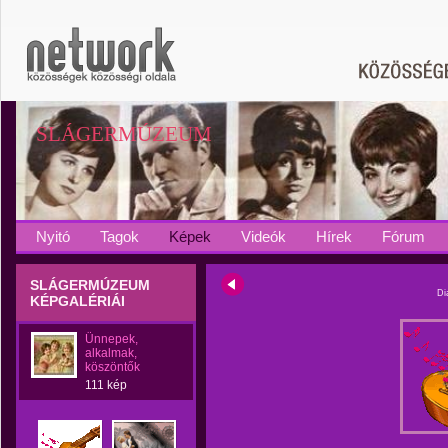
SLÁGERMÚZEUM
Nyitó
Tagok
Képek
Videók
Hírek
Fórum
SLÁGERMÚZEUM
Di
KÉPGALÉRIÁI
Ünnepek,
alkalmak,
köszöntők
111 kép