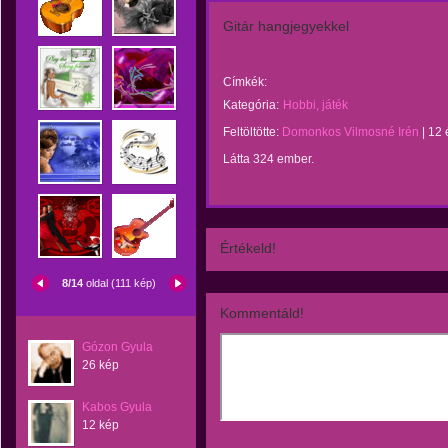
Gitár hangjegyekkel
Címkék:
Kategória:
Hobbi, játék
Feltöltötte:
Domonkos Vilmosné Irén
|
12 
Látta 324 ember.
Értékeld!
8/14
oldal (111 kép)
Kommentáld!
Gózon Gyula
26 kép
Kabos Gyula
12 kép