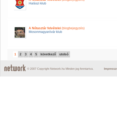
Halászi klub
A Nótasztár felvételei
(blogbejegyzés)
Mosonmagyaróvár klub
1
2
3
4
5
következő
utolsó
© 2007 Copyright Network.hu Minden jog fenntartva.
Impress