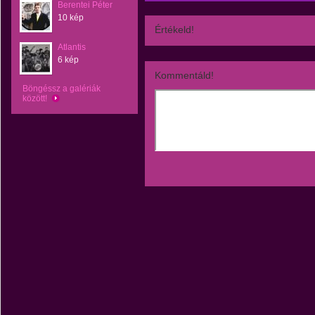
Berentei Péter
10 kép
Értékeld!
Atlantis
6 kép
Kommentáld!
Böngéssz a galériák
között!