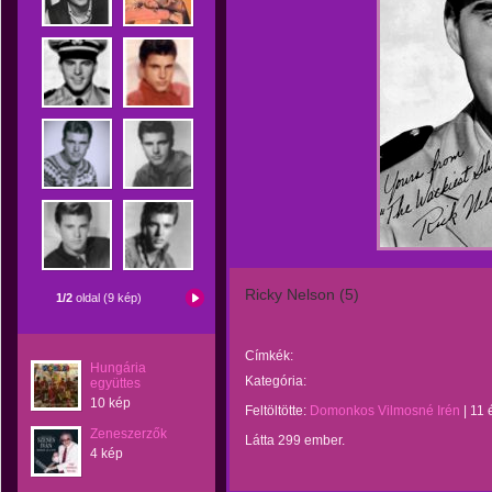
Ricky Nelson (5)
1/2
oldal (9 kép)
Címkék:
Hungária
Kategória:
együttes
10 kép
Feltöltötte:
Domonkos Vilmosné Irén
|
11 
Zeneszerzők
Látta 299 ember.
4 kép