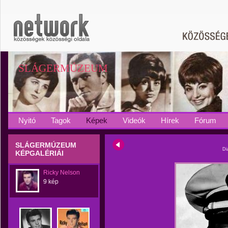
SLÁGERMÚZEUM
Nyitó
Tagok
Képek
Videók
Hírek
Fórum
SLÁGERMÚZEUM
Di
KÉPGALÉRIÁI
Ricky Nelson
9 kép