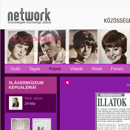
SLÁGERMÚZEUM
Nyitó
Tagok
Képek
Videók
Hírek
Fórum
SLÁGERMÚZEUM
Di
KÉPGALÉRIÁI
Pere János
24 kép