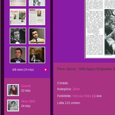
Pere János - Nők lapja (Scipiades 
1/3
oldal (24 kép)
Címkék:
Szandi
Kategória:
Zene
32 kép
Feltöltötte:
Váncsa Viktor
|
1 éve
Ákos Stefi
Látta 131 ember.
34 kép