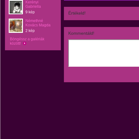
Kerényi
Gabriella
9 kép
Értékeld!
Némethné
Kovács Magda
2 kép
Kommentáld!
Böngéssz a galériák
között!