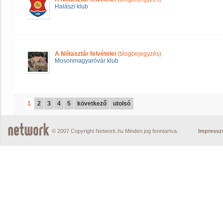
Halászi klub
A Nótasztár felvételei
(blogbejegyzés)
Mosonmagyaróvár klub
1
2
3
4
5
következő
utolsó
© 2007 Copyright Network.hu Minden jog fenntartva.
Impress