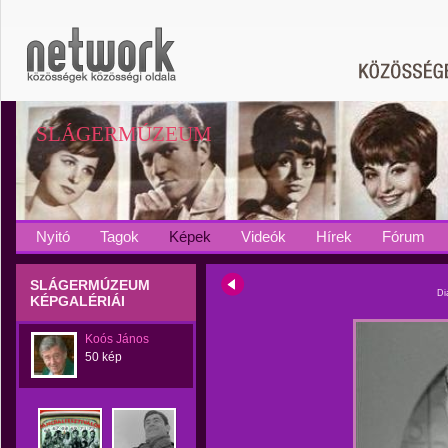
SLÁGERMÚZEUM
Nyitó
Tagok
Képek
Videók
Hírek
Fórum
SLÁGERMÚZEUM
Di
KÉPGALÉRIÁI
Koós János
50 kép