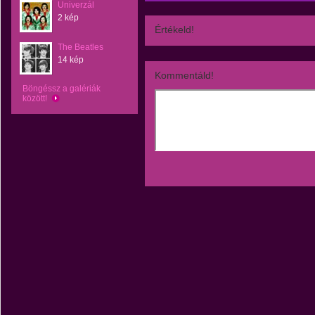
Univerzál
2 kép
Értékeld!
The Beatles
14 kép
Kommentáld!
Böngéssz a galériák
között!