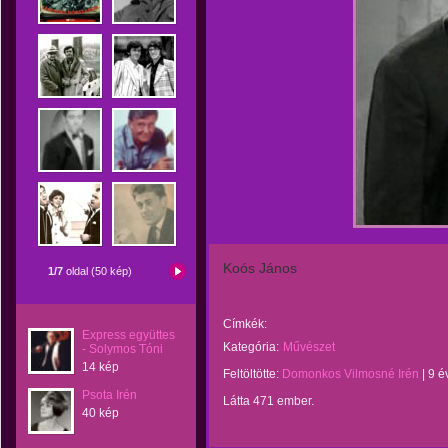
Koós János
1/7
oldal (50 kép)
Címkék:
Express együttes
Kategória:
Művészet
- Solymos Tóni
14 kép
Feltöltötte:
Domonkos Vilmosné Irén
|
9 é
Psota Irén
Látta 471 ember.
40 kép