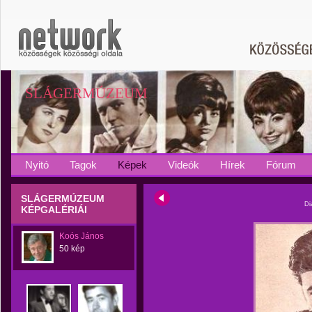
SLÁGERMÚZEUM
Nyitó
Tagok
Képek
Videók
Hírek
Fórum
SLÁGERMÚZEUM
Di
KÉPGALÉRIÁI
Koós János
50 kép