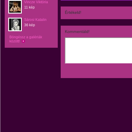
Vincze Viktória
11 kép
Értékeld!
Sárosi Katalin
36 kép
Kommentáld!
Böngéssz a galériák
között!