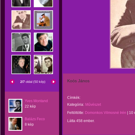
Koós János
2/7
oldal (50 kép)
Címkék:
Yves Montand
Kategória:
Művészet
22 kép
Feltöltötte:
Domonkos Vilmosné Irén
|
10 
Balázs Feco
Látta 458 ember.
8 kép