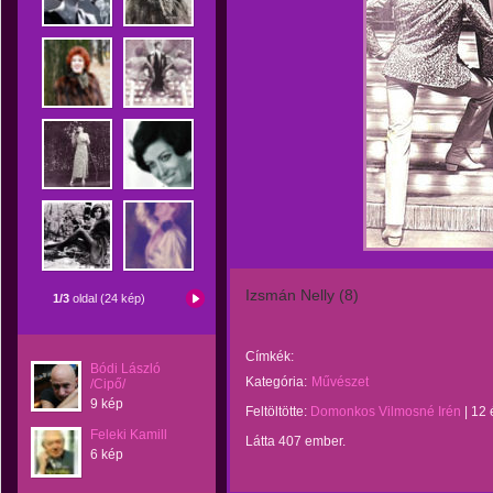
Izsmán Nelly (8)
1/3
oldal (24 kép)
Címkék:
Bódi László
Kategória:
Művészet
/Cipő/
9 kép
Feltöltötte:
Domonkos Vilmosné Irén
|
12 
Feleki Kamill
Látta 407 ember.
6 kép