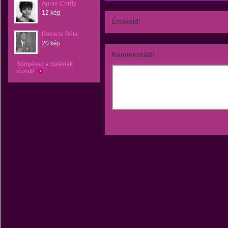
Annie Cordy
12 kép
Értékeld!
Bakacsi Béla
20 kép
Kommentáld!
Böngéssz a galériák
között!