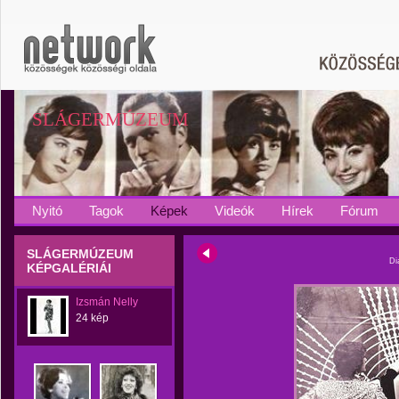
SLÁGERMÚZEUM
Nyitó
Tagok
Képek
Videók
Hírek
Fórum
SLÁGERMÚZEUM
Di
KÉPGALÉRIÁI
Izsmán Nelly
24 kép