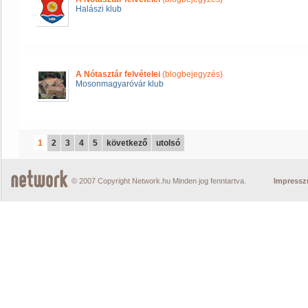
Halászi klub
A Nótasztár felvételei
(blogbejegyzés)
Mosonmagyaróvár klub
1
2
3
4
5
következő
utolsó
© 2007 Copyright Network.hu Minden jog fenntartva.
Impress