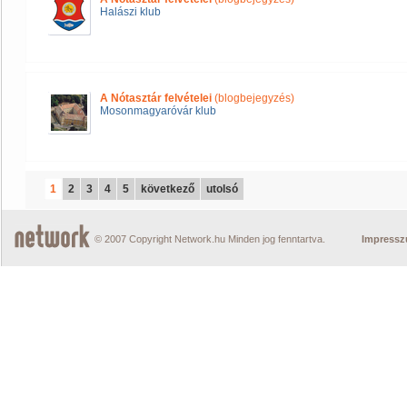
Halászi klub
A Nótasztár felvételei
(blogbejegyzés)
Mosonmagyaróvár klub
1
2
3
4
5
következő
utolsó
© 2007 Copyright Network.hu Minden jog fenntartva.
Impress