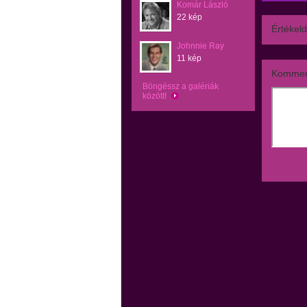
Komár László
22 kép
Értékeld
Johnnie Ray
11 kép
Kommen
Böngéssz a galériák
között!