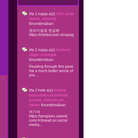
írta
1 napja
a(z)
retró zenei
videók, műsorok
fórumtémában:
정보이용료 현금화
https://infofeecash.nicepage...
írta
2 napja
a(z)
Kedvenc
sláger szövegek
fórumtémában:
Reading through this gave
me a much better sense of
you ...
írta
2 hete
a(z)
klubbal
kapcsolatos problémák,
gondok, vélemények,
ötletek
fórumtémában:
여기여
https://yeogiyeo.zaemit.
com/ A thread on social
media...