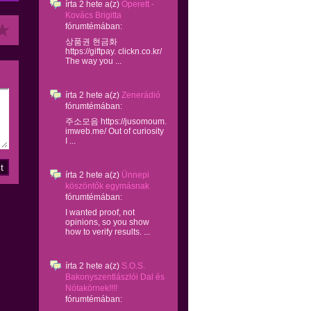
írta
2 hete
a(z)
Operett -
Kovács Brigitta
fórumtémában:
상품권 현금화
https://giftpay. clickn.co.kr/
The way you ...
írta
2 hete
a(z)
Zenerádió
fórumtémában:
주소모음 https://jusomoum.
imweb.me/ Out of curiosity
I ...
írta
2 hete
a(z)
Ünnepi
köszöntők egymásnak
fórumtémában:
I wanted proof, not
opinions, so you show
how to verify results. ...
írta
2 hete
a(z)
S.O.S.
Bakonyszentlászlói Dal és
Nótakörnek!!!!
fórumtémában: