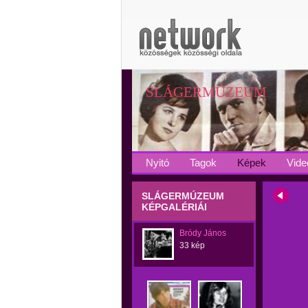
SLÁGERMÚZEUM
Nyitó
Tagok
Képek
Vide
SLÁGERMÚZEUM
KÉPGALÉRIÁI
Bródy János
33 kép