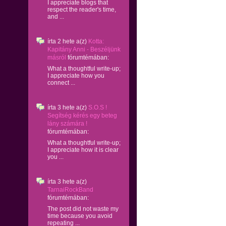
I appreciate blogs that
respect the reader's time,
and ...
írta
2 hete
a(z)
Kotta:
Kapitány Anni - Beszéljünk
másról
fórumtémában:
What a thoughtful write-up;
I appreciate how you
connect ...
írta
3 hete
a(z)
S.O.S !
Segítség kérés egy beteg
lány számára !
fórumtémában:
What a thoughtful write-up;
I appreciate how it is clear
you ...
írta
3 hete
a(z)
TarnaiRockBand
fórumtémában:
The post did not waste my
time because you avoid
repeating ...