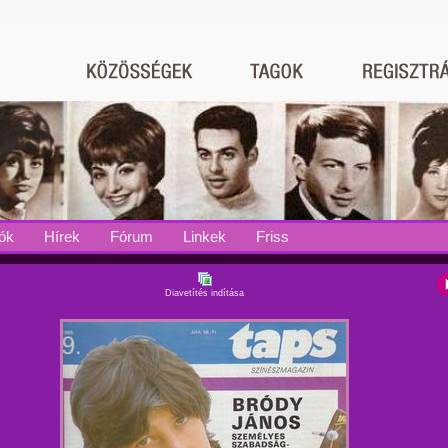
ók
Hírek
Fórum
Linkek
Friss
Diavetítés indítása