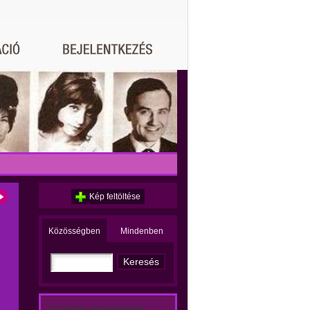
Kép feltöltése
Közösségben
Mindenben
Ez történt a közösségben: