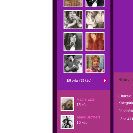
Bródy 
1/5
oldal (33 kép)
Címkék:
Máthé Erzsi
Kategóri
15 kép
Feltöltöt
Ames Brothers
Látta 47
10 kép