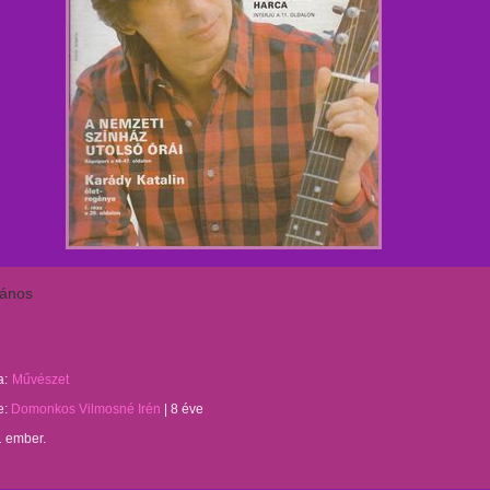
János
a:
Művészet
te:
Domonkos Vilmosné Irén
|
8 éve
1 ember.