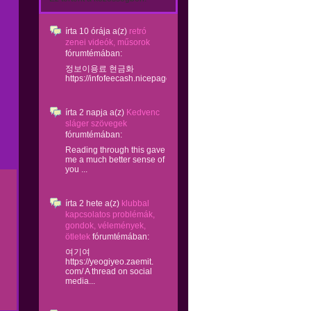
írta
10 órája
a(z)
retró
zenei videók, műsorok
fórumtémában:
정보이용료 현금화
https://infofeecash.nicepage...
írta
2 napja
a(z)
Kedvenc
sláger szövegek
fórumtémában:
Reading through this gave
me a much better sense of
you ...
írta
2 hete
a(z)
klubbal
kapcsolatos problémák,
gondok, vélemények,
ötletek
fórumtémában:
여기여
https://yeogiyeo.zaemit.
com/ A thread on social
media...