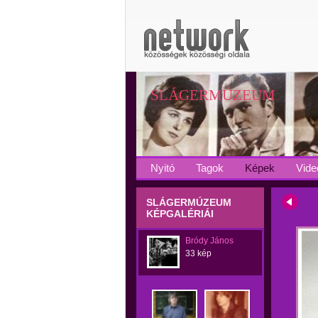
SLÁGERMÚZEUM
Nyitó
Tagok
Képek
Vide
SLÁGERMÚZEUM
KÉPGALÉRIÁI
Bródy János
33 kép