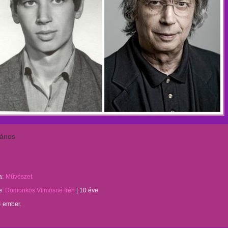
János
a:
Művészet
te:
Domonkos Vilmosné Irén
|
10 éve
4 ember.