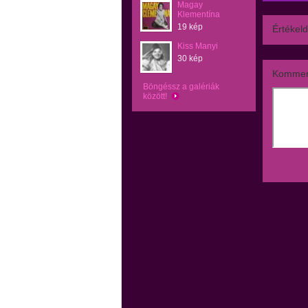
Magay
Klementína
19 kép
Értékeld
Kiss Manyi
30 kép
Kommen
Böngéssz a galériák
között!