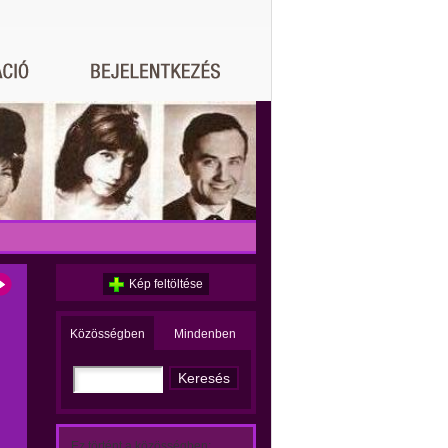
Kép feltöltése
Közösségben
Mindenben
Ez történt a közösségben: