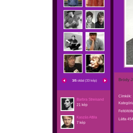
Bródy 
3/5
oldal (33 kép)
Címkék:
Barbra Streisand
Kategóri
21 kép
Feltöltöt
Kaszás Attila
Látta 45
7 kép