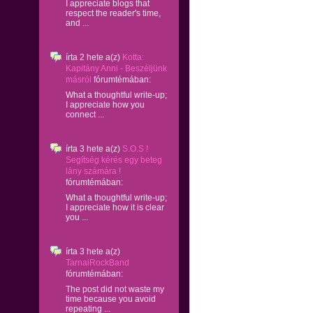
I appreciate blogs that
respect the reader's time,
and ...
írta
2 hete
a(z)
Kotta:
Kapitány Anni - Beszéljünk
másról
fórumtémában:
What a thoughtful write-up;
I appreciate how you
connect ...
írta
3 hete
a(z)
S.O.S !
Segítség kérés egy beteg
lány számára !
fórumtémában:
What a thoughtful write-up;
I appreciate how it is clear
you ...
írta
3 hete
a(z)
TarnaiRockBand
fórumtémában:
The post did not waste my
time because you avoid
repeating ...