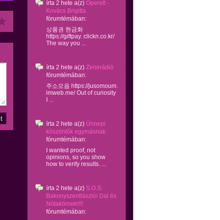
írta
2 hete
a(z)
Operett -
Kovács Brigitta
fórumtémában:
상품권 현금화
https://giftpay. clickn.co.kr/
The way you ...
írta
2 hete
a(z)
Zenerádió
fórumtémában:
주소모음 https://jusomoum.
imweb.me/ Out of curiosity
I ...
írta
2 hete
a(z)
Ünnepi
köszöntők egymásnak
fórumtémában:
I wanted proof, not
opinions, so you show
how to verify results. ...
írta
2 hete
a(z)
S.O.S.
Bakonyszentlászlói Dal és
Nótakörnek!!!!
fórumtémában: