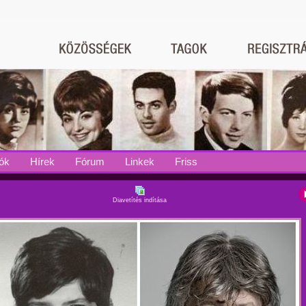
ók
Hírek
Fórum
Linkek
Friss
Diavetítés indítása