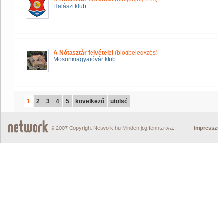
Halászi klub
A Nótasztár felvételei
(blogbejegyzés)
Mosonmagyaróvár klub
1
2
3
4
5
következő
utolsó
© 2007 Copyright Network.hu Minden jog fenntartva.
Impress